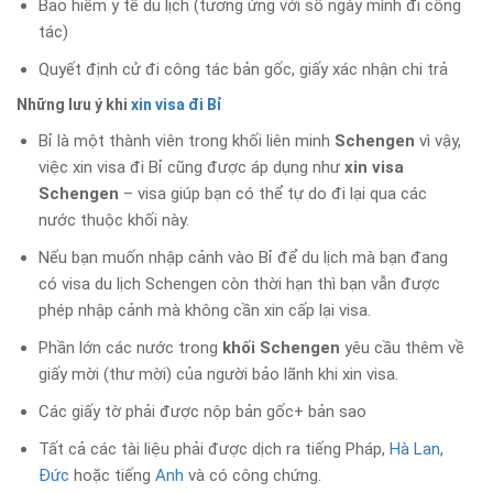
Bảo hiểm y tế du lịch (tương ứng với số ngày mình đi công
tác)
Quyết định cử đi công tác bản gốc, giấy xác nhận chi trả
Những lưu ý khi
xin visa đi Bỉ
Bỉ là một thành viên trong khối liên minh
Schengen
vì vậy,
việc xin visa đi Bỉ cũng được áp dụng như
xin visa
Schengen
– visa giúp bạn có thể tự do đi lại qua các
nước thuộc khối này.
Nếu bạn muốn nhập cảnh vào Bỉ để du lịch mà bạn đang
có visa du lịch Schengen còn thời hạn thì bạn vẫn được
phép nhập cảnh mà không cần xin cấp lại visa.
Phần lớn các nước trong
khối Schengen
yêu cầu thêm về
giấy mời (thư mời) của người bảo lãnh khi xin visa.
Các giấy tờ phải được nộp bản gốc+ bản sao
Tất cả các tài liệu phải được dịch ra tiếng Pháp,
Hà Lan
,
Đức
hoặc tiếng
Anh
và có công chứng.