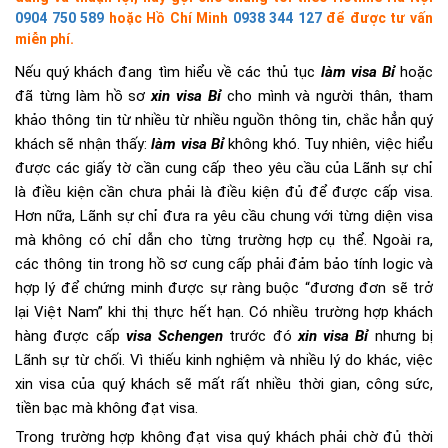
0904 750 589
hoặc Hồ Chí Minh
0938 344 127
để được tư vấn
miễn phí.
Nếu quý khách đang tìm hiểu về các thủ tục
làm visa Bỉ
hoặc
đã từng làm hồ sơ
xin visa Bỉ
cho mình và người thân, tham
khảo thông tin từ nhiều từ nhiều nguồn thông tin, chắc hẳn quý
khách sẽ nhận thấy:
làm visa Bỉ
không khó. Tuy nhiên, việc hiểu
được các giấy tờ cần cung cấp theo yêu cầu của Lãnh sự chỉ
là điều kiện cần chưa phải là điều kiện đủ để được cấp visa.
Hơn nữa, Lãnh sự chỉ đưa ra yêu cầu chung với từng diện visa
mà không có chỉ dẫn cho từng trường hợp cụ thể. Ngoài ra,
các thông tin trong hồ sơ cung cấp phải đảm bảo tính logic và
hợp lý để chứng minh được sự ràng buộc “đương đơn sẽ trở
lại Việt Nam” khi thị thực hết hạn. Có nhiều trường hợp khách
hàng được cấp
visa Schengen
trước đó
xin visa Bỉ
nhưng bị
Lãnh sự từ chối. Vì thiếu kinh nghiệm và nhiều lý do khác, việc
xin visa của quý khách sẽ mất rất nhiều thời gian, công sức,
tiền bạc mà không đạt visa.
Trong trường hợp không đạt visa quý khách phải chờ đủ thời