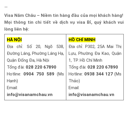
—
Visa Năm Châu – Niềm tin hàng đầu của mọi khách hàng!
Mọi thông tin chi tiết về dịch vụ visa Bỉ, quý khách vui
lòng liên hệ:
HÀ NỘI
HỒ CHÍ MINH
Địa chỉ: Số 20, Ngõ 538,
Địa chỉ: P302, 25A Mai Thị
Đường Láng, Phường Láng Hạ,
Lựu, Phường Đa Kao, Quận
Quận Đống Đa, Hà Nội
1, TP. Hồ Chí Minh
Tổng đài:
028 220 67890
Tổng đài:
028 220 67890
Hotline:
0904 750 589
(Ms
Hotline:
0938 344 127
(Ms
Hạnh)
Thảo)
Email:
Email:
info@visanamchau.vn
info@visanamchau.vn