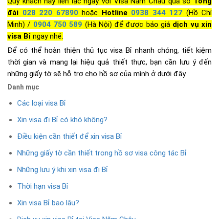
Quý khách hãy liên lạc ngay với Visa Năm Châu qua số
Tổng
đài
028 220 67890
hoặc
Hotline
0938 344 127
(Hồ Chí
Minh) /
0904 750 589
(Hà Nội) để được báo giá
dịch vụ xin
visa Bỉ
ngay nhé.
Để có thể hoàn thiện thủ tục visa Bỉ nhanh chóng, tiết kiệm
thời gian và mang lại hiệu quả thiết thực, bạn cần lưu ý đến
những giấy tờ sẽ hỗ trợ cho hồ sơ của mình ở dưới đây.
Danh mục
Các loại visa Bỉ
Xin visa đi Bỉ có khó không?
Điều kiện cần thiết để xin visa Bỉ
Những giấy tờ cần thiết trong hồ sơ visa công tác Bỉ
Những lưu ý khi xin visa đi Bỉ
Thời hạn visa Bỉ
Xin visa Bỉ bao lâu?