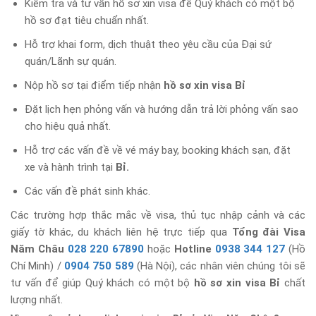
Kiểm tra và tư vấn hồ sơ xin visa để Quý khách có một bộ
hồ sơ đạt tiêu chuẩn nhất.
Hỗ trợ khai form, dịch thuật theo yêu cầu của Đại sứ
quán/Lãnh sự quán.
Nộp hồ sơ tại điểm tiếp nhận
hồ sơ xin visa Bỉ
Đặt lịch hẹn phỏng vấn và hướng dẫn trả lời phỏng vấn sao
cho hiệu quả nhất.
Hỗ trợ các vấn đề về vé máy bay, booking khách sạn, đặt
xe và hành trình tại
Bỉ.
Các vấn đề phát sinh khác.
Các trường hợp thắc mắc về visa, thủ tục nhập cảnh và các
giấy tờ khác, du khách liên hệ trực tiếp qua
Tổng đài Visa
Năm Châu
028 220 67890
hoặc
Hotline
0938 344 127
(Hồ
Chí Minh) /
0904 750 589
(Hà Nội), các nhân viên chúng tôi sẽ
tư vấn để giúp Quý khách có một bộ
hồ sơ xin visa Bỉ
chất
lượng nhất.