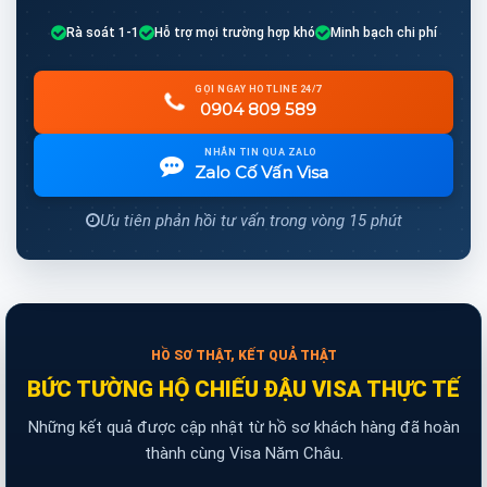
Rà soát 1-1
Hỗ trợ mọi trường hợp khó
Minh bạch chi phí
GỌI NGAY HOTLINE 24/7
0904 809 589
NHẮN TIN QUA ZALO
Zalo Cố Vấn Visa
Ưu tiên phản hồi tư vấn trong vòng 15 phút
HỒ SƠ THẬT, KẾT QUẢ THẬT
BỨC TƯỜNG HỘ CHIẾU ĐẬU VISA THỰC TẾ
Những kết quả được cập nhật từ hồ sơ khách hàng đã hoàn
thành cùng Visa Năm Châu.