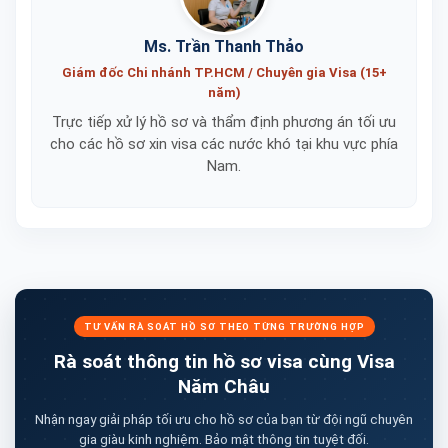
Ms. Trần Thanh Thảo
Giám đốc Chi nhánh TP.HCM / Chuyên gia Visa (15+
năm)
Trực tiếp xử lý hồ sơ và thẩm định phương án tối ưu
cho các hồ sơ xin visa các nước khó tại khu vực phía
Nam.
TƯ VẤN RÀ SOÁT HỒ SƠ THEO TỪNG TRƯỜNG HỢP
Rà soát thông tin hồ sơ visa cùng Visa
Năm Châu
Nhận ngay giải pháp tối ưu cho hồ sơ của bạn từ đội ngũ chuyên
gia giàu kinh nghiệm. Bảo mật thông tin tuyệt đối.