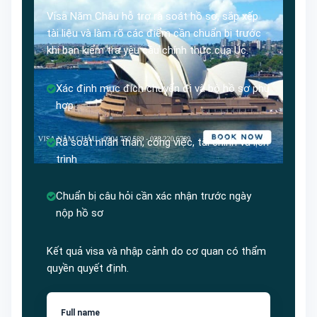
Visa Năm Châu hỗ trợ rà soát hồ sơ, sắp xếp
tài liệu và làm rõ các điểm cần chuẩn bị trước
khi bạn kiểm tra yêu cầu chính thức của Úc.
Xác định mục đích chuyến đi và bộ hồ sơ phù
hợp
Rà soát nhân thân, công việc, tài chính và lịch
trình
Chuẩn bị câu hỏi cần xác nhận trước ngày
nộp hồ sơ
Kết quả visa và nhập cảnh do cơ quan có thẩm
quyền quyết định.
Full name