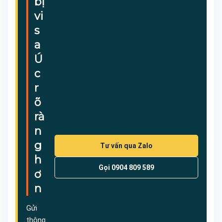
bị
vi
s
a
Ú
c
r
õ
rà
n
g
Tư vấn qua Zalo
h
Gọi 0904 809 589
ơ
n
Gửi
thông