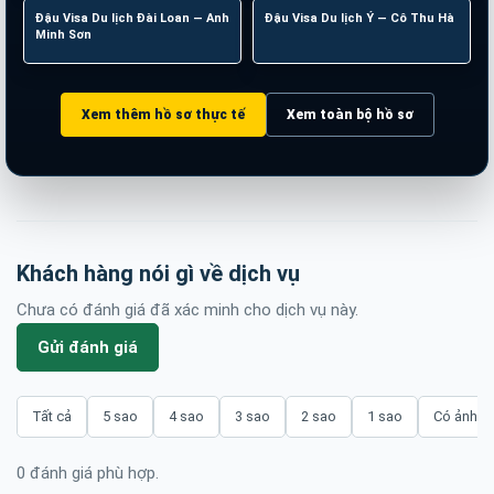
Đậu Visa Du lịch Đài Loan — Anh
Đài Loan
Đậu Visa Du lịch Ý — Cô Thu Hà
Ý
Minh Sơn
Xem thêm hồ sơ thực tế
Xem toàn bộ hồ sơ
Khách hàng nói gì về dịch vụ
Chưa có đánh giá đã xác minh cho dịch vụ này.
Gửi đánh giá
Tất cả
5 sao
4 sao
3 sao
2 sao
1 sao
Có ảnh/v
0 đánh giá phù hợp.