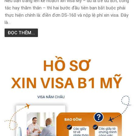
Nếu bạn đang lên kế hoạch xin visa Mỹ – dù là để du lịch, công
tác hay thăm thân – thì hai bước đầu tiên bạn bắt buộc phải
thực hiện chính là: điền đơn DS-160 và nộp lệ phí xin visa. Đây
là...
ĐỌC THÊM...