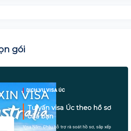
ọn gói
DỊCH VỤ VISA ÚC
Tư vấn visa Úc theo hồ sơ
của bạn
Visa Năm Châu hỗ trợ rà soát hồ sơ, sắp xếp