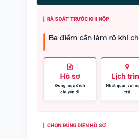
Vũ Bích Ngọc
Nguyễ
1 tháng trước
Google Maps
1 tuần t
RÀ SOÁT TRƯỚC KHI NỘP
Ba điểm cần làm rõ khi ch
Làm visa đi Nhật Bản cho cả gia đình.
Mình làm vi
Thủ tục vô cùng gọn nhẹ, nhân viên hỗ trợ
Năm Châu, các b
nhiệt tình kể cả thứ 7. Rất phù hợp với
chuẩn bị hồ sơ
những ai bận rộn.
ngày làm việc.
Hồ sơ
Lịch trì
Đúng mục đích
Nhất quán với nơ
chuyến đi
trú
CHỌN ĐÚNG DIỆN HỒ SƠ