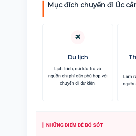
Mục đích chuyến đi Úc cầ
Nhu cầu dịch vụ xin visa tăng mạnh
Visa Năm Châu
sau mùa cao điểm du lịch
visa rõ quy t
Ghi nhận của Tuổi Trẻ về sự phục
Báo Dân Trí g
hồi và mức độ tin tưởng của hàng
hỗ trợ chuẩn
ngàn khách hàng dành cho dịch vụ
túc của Visa
hỗ trợ làm visa của Visa Năm Châu.
nộp dễ theo 
tờ rõ ràng hơ
XEM BÀI VIẾT
Du lịch
Th
Lịch trình, nơi lưu trú và
nguồn chi phí cần phù hợp với
Làm rõ
chuyến đi dự kiến.
người 
NHỮNG ĐIỂM DỄ BỎ SÓT