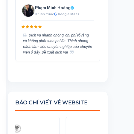
Phạm Minh Hoàng
Vũ 
3 tuần trước
Google Maps
1 th
i
Dịch vụ nhanh chóng, chi phí rõ ràng
Làm visa
và không phát sinh phí ẩn. Thích phong
Thủ tục vô 
cách làm việc chuyên nghiệp của chuyên
nhiệt tình k
viên ở đây. Đề xuất dịch vụ!
những ai bậ
BÁO CHÍ VIẾT VỀ WEBSITE