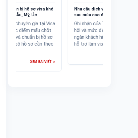
ó
Nhu cầu dịch vụ xin visa tăng mạnh
Visa Năm C
sau mùa cao điểm du lịch
visa rõ quy
sa
Ghi nhận của Tuổi Trẻ về sự phục
Báo Dân Tr
hồi và mức độ tin tưởng của hàng
hỗ trợ chu
ơ
ngàn khách hàng dành cho dịch vụ
túc của V
o
hỗ trợ làm visa của Visa Năm Châu.
nộp dễ the
tờ rõ ràng
XEM BÀI VIẾT
T