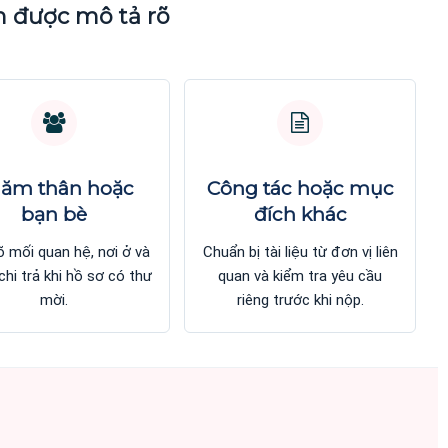
n được mô tả rõ
 - Giải pháp hỗ trợ xin
Kinh nghiệm chuẩn bị hồ sơ visa kh
rình và minh bạch chi phí
đi các nước châu Âu, Mỹ, Úc
iới thiệu về quy trình
Chia sẻ của các chuyên gia tại Vi
 hóa hồ sơ xin visa tự
Năm Châu về các điểm mấu chốt
 Năm Châu, giúp người
khi rà soát rủi ro và chuẩn bị hồ s
dõi và chuẩn bị giấy
visa đối với các bộ hồ sơ cần the
n.
dõi kỹ.
ăm thân hoặc
Công tác hoặc mục
XEM BÀI VIẾT
XEM BÀI VIẾ
bạn bè
đích khác
 mối quan hệ, nơi ở và
Chuẩn bị tài liệu từ đơn vị liên
chi trả khi hồ sơ có thư
quan và kiểm tra yêu cầu
mời.
riêng trước khi nộp.