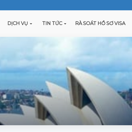
DỊCH VỤ
TIN TỨC
RÀ SOÁT HỒ SƠ VISA