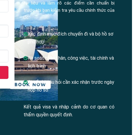
tài liệu và làm rõ các điểm cần chuẩn bị
trước khi bạn kiểm tra yêu cầu chính thức của
Úc.
Xác định mục đích chuyến đi và bộ hồ sơ
phù hợp
Rà soát nhân thân, công việc, tài chính và
lịch trình
Chuẩn bị câu hỏi cần xác nhận trước ngày
nộp hồ sơ
Kết quả visa và nhập cảnh do cơ quan có
thẩm quyền quyết định.