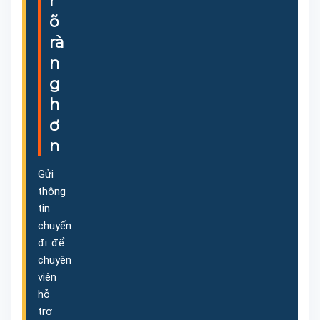
r
õ
rà
n
g
h
ơ
n
Gửi
thông
tin
chuyến
đi để
chuyên
viên
hỗ
trợ