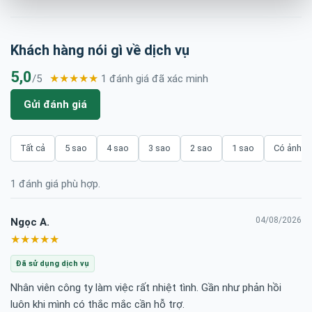
Khách hàng nói gì về dịch vụ
5,0
★★★★★
/5
1 đánh giá đã xác minh
Gửi đánh giá
Tất cả
5 sao
4 sao
3 sao
2 sao
1 sao
Có ảnh/v
1 đánh giá phù hợp.
04/08/2026
Ngọc A.
★★★★★
Đã sử dụng dịch vụ
Nhân viên công ty làm việc rất nhiệt tình. Gần như phản hồi
luôn khi mình có thắc mắc cần hỗ trợ.