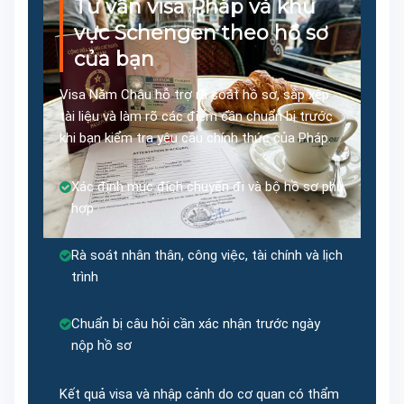
Tư vấn visa Pháp và khu
vực Schengen theo hồ sơ
của bạn
Visa Năm Châu hỗ trợ rà soát hồ sơ, sắp xếp
tài liệu và làm rõ các điểm cần chuẩn bị trước
khi bạn kiểm tra yêu cầu chính thức của Pháp.
Xác định mục đích chuyến đi và bộ hồ sơ phù
hợp
Rà soát nhân thân, công việc, tài chính và lịch
trình
Chuẩn bị câu hỏi cần xác nhận trước ngày
nộp hồ sơ
Kết quả visa và nhập cảnh do cơ quan có thẩm