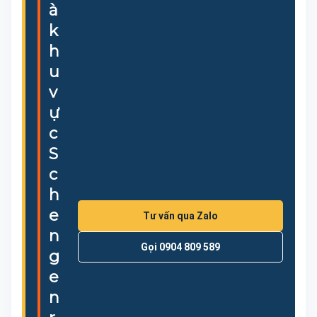
à
k
h
u
v
ự
c
S
c
h
e
Tư vấn qua Zalo
n
Gọi 0904 809 589
g
e
n