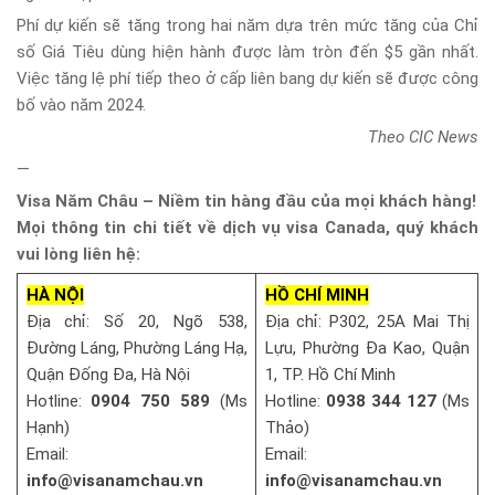
Phí dự kiến ​​sẽ tăng trong hai năm dựa trên mức tăng của Chỉ
số Giá Tiêu dùng hiện hành được làm tròn đến $5 gần nhất.
Việc tăng lệ phí tiếp theo ở cấp liên bang dự kiến ​​sẽ được công
bố vào năm 2024.
Theo CIC News
—
Visa Năm Châu – Niềm tin hàng đầu của mọi khách hàng!
Mọi thông tin chi tiết về dịch vụ visa Canada, quý khách
vui lòng liên hệ:
HÀ NỘI
HỒ CHÍ MINH
Địa chỉ: Số 20, Ngõ 538,
Địa chỉ: P302, 25A Mai Thị
Đường Láng, Phường Láng Hạ,
Lựu, Phường Đa Kao, Quận
Quận Đống Đa, Hà Nội
1, TP. Hồ Chí Minh
Hotline:
0904 750 589
(Ms
Hotline:
0938 344 127
(Ms
Hạnh)
Thảo)
Email:
Email:
info@visanamchau.vn
info@visanamchau.vn