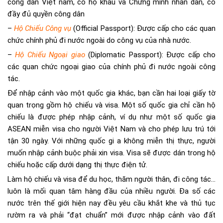
công dân Việt nam, có hộ khẩu và Chứng minh nhân dân, có
đầy đủ quyền công dân
–
Hộ Chiếu Công vụ
(Official Passport): Được cấp cho các quan
chức chính phủ đi nước ngoài do công vụ của nhà nước.
–
Hộ Chiếu Ngoại giao
(Diplomatic Passport): Được cấp cho
các quan chức ngoại giao của chính phủ đi nước ngoài công
tác.
Để nhập cảnh vào một quốc gia khác, bạn cần hai loại giấy tờ
quan trọng gồm hộ chiếu và visa. Một số quốc gia chỉ cần hộ
chiếu là được phép nhập cảnh, ví dụ như một số quốc gia
ASEAN miễn visa cho người Việt Nam và cho phép lưu trú tới
tận 30 ngày. Với những quốc gi a không miễn thị thực, người
muốn nhập cảnh buộc phải xin visa. Visa sẽ được dán trong hộ
chiếu hoặc cấp dưới dạng thị thực điện tử.
Làm hộ chiếu và visa để du học, thăm người thân, đi công tác…
luôn là mối quan tâm hàng đầu của nhiều người. Đa số các
nước trên thế giới hiện nay đều yêu cầu khắt khe và thủ tục
rườm ra và phải “đạt chuẩn” mới được nhập cảnh vào đất