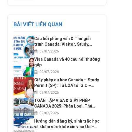
BÀI VIẾT LIÊN QUAN
Câu hỏi phỏng vấn & Thư giải
trình Canada: Visitor, Study,
Work
09/07/2026
Visa Canada và 40 câu hỏi thường
gặp
09/07/2026
Giấy phép du học Canada – Study
Permit (SP): Từ LOA tới GIC –
hướng dẫn đầy đủ
09/07/2026
TOÀN TẬP VISA & GIẤY PHÉP
CANADA 2025: Phân Loại, Thủ
Tục, Phí & Kinh Nghiệm
09/07/2026
Hướng dẫn đăng ký, sinh trắc học
và khám sức khỏe xin visa Úc –