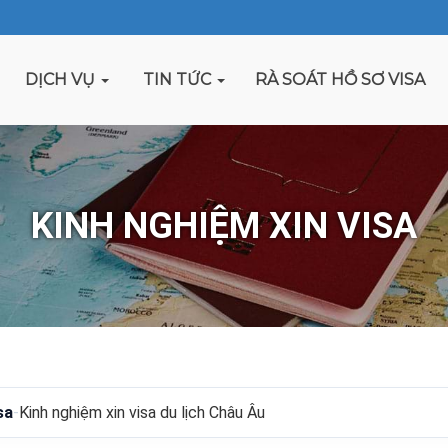
DỊCH VỤ
TIN TỨC
RÀ SOÁT HỒ SƠ VISA
KINH NGHIỆM XIN VISA
sa
-
Kinh nghiệm xin visa du lịch Châu Âu