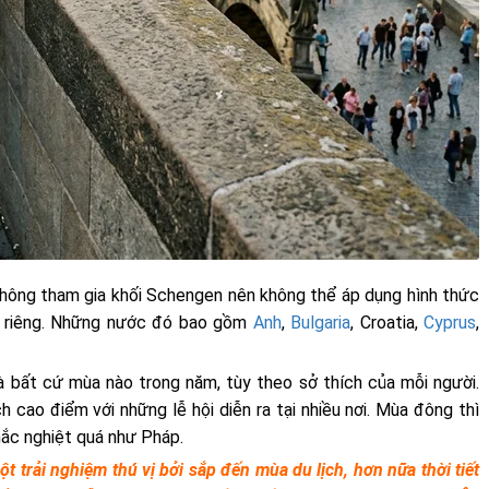
ông tham gia khối Schengen nên không thể áp dụng hình thức
isa riêng. Những nước đó bao gồm
Anh
,
Bulgaria
, Croatia,
Cyprus
,
à bất cứ mùa nào trong năm, tùy theo sở thích của mỗi người.
h cao điểm với những lễ hội diễn ra tại nhiều nơi. Mùa đông thì
hắc nghiệt quá như Pháp.
t trải nghiệm thú vị bởi sắp đến mùa du lịch, hơn nữa thời tiết