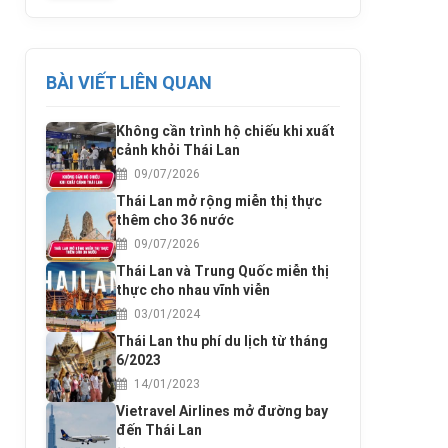
BÀI VIẾT LIÊN QUAN
Không cần trình hộ chiếu khi xuất
cảnh khỏi Thái Lan
09/07/2026
Thái Lan mở rộng miễn thị thực
thêm cho 36 nước
09/07/2026
Thái Lan và Trung Quốc miễn thị
thực cho nhau vĩnh viễn
03/01/2024
Thái Lan thu phí du lịch từ tháng
6/2023
14/01/2023
Vietravel Airlines mở đường bay
đến Thái Lan