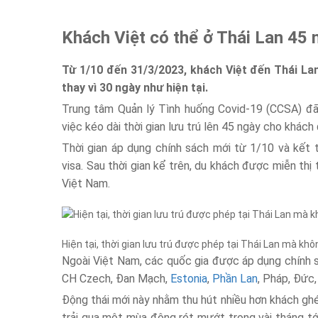
Khách Việt có thể ở Thái Lan 45 
Từ 1/10 đến 31/3/2023, khách Việt đến Thái Lan
thay vì 30 ngày như hiện tại.
Trung tâm Quản lý Tình huống Covid-19 (CCSA) đ
việc kéo dài thời gian lưu trú lên 45 ngày cho khác
Thời gian áp dụng chính sách mới từ 1/10 và kết 
visa. Sau thời gian kể trên, du khách được miễn thị 
Việt Nam.
Hiện tại, thời gian lưu trú được phép tại Thái Lan mà khôn
Ngoài Việt Nam, các quốc gia được áp dụng chính 
CH Czech, Đan Mạch,
Estonia
,
Phần Lan
, Pháp, Đức,
Động thái mới này nhằm thu hút nhiều hơn khách ghé
trải qua một mùa đông rét mướt trong vài tháng tới