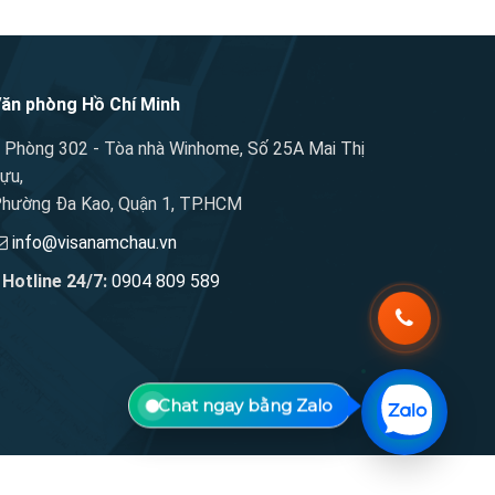
ăn phòng Hồ Chí Minh
Phòng 302 - Tòa nhà Winhome, Số 25A Mai Thị
ựu,
hường Đa Kao, Quận 1, TP.HCM
info@visanamchau.vn
Hotline 24/7:
0904 809 589
Chat ngay bằng Zalo