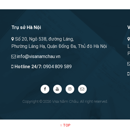
Trụ sở Hà Nội
V
Số 20, Ngõ 538, đường Láng,
Phường Láng Hạ, Quận Đống Đa, Thủ đô Hà Nội
L
P
info@visanamchau.vn
Hotline 24/7:
0904 809 589
Copyright © 2026 Visa Năm Châu. All right reserved.
↑
TOP