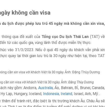
ngày không cần visa
 du lịch được phép lưu trú 45 ngày mà không cần xin visa,
ã thông qua đề xuất của
Tổng cục Du lịch Thái Lan
(TAT) về
h đến từ các quốc gia, vùng lãnh thổ được miễn thị thực.
thúc vào 31/3/2023. Nếu ở quá 45 ngày du khách vẫn phải xin
thực quay lại thời gian lưu trú là 30 ngày như hiện tại, theo TAT
g cần xin visa với khách Việt là 30 ngày. Ảnh:
Đặng Thùy Dương
sách này gồm: Andorra,
Australia
, Áo, Bahrain, Bỉ, Brunei, Canada,
 Hy Lạp, Hungary, Iceland,
Indonesia
,
Ireland
, Israel, Anh, Mỹ…
 thăm để tránh rét, đặc biệt là thị trường khách Âu. Châu Âu sẽ
, và Thái Lan là địa điểm lý tưởng để nghỉ dưỡng vì có khí hậu