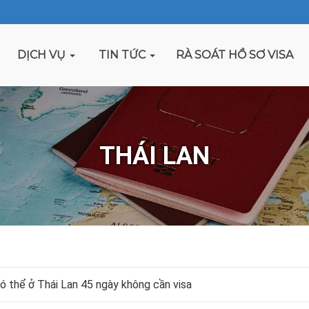
DỊCH VỤ
TIN TỨC
RÀ SOÁT HỒ SƠ VISA
THÁI LAN
ó thể ở Thái Lan 45 ngày không cần visa