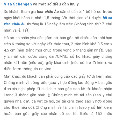
Visa Schengen
và một số điều cần lưu ý
Du khách tham gia
tour châu Âu
cần chuẩn bị 1 bộ hồ sơ trước
ngày khởi hành ít nhất 1,5 tháng. Và thời gian xét duyệt
hồ sơ
visa châu âu
thường là 15 ngày làm việc (không tính thứ 7, chủ
nhật và lễ, Tết).
Hồ sơ cá nhân yêu cầu gồm có: bản gốc hộ chiếu còn thời hạn
trên 6 tháng so với ngày kết thúc tour, 2 tấm hình khổ 3,5 cm x
4,5 cm (nền trắng mới chụp trong vòng 6 tháng gần nhất). Sao
y 2 mặt căn cước công dân/CMND, sổ hộ khẩu, giấy chứng
nhận kết hôn (nếu có), giấy khai sinh (nếu có trẻ đi kèm), và
điền form thông tin xin visa.
Mặt khác, du khách cần phải cung cấp các giấy tờ đi kèm như:
Chứng minh về công việc (sao y hợp đồng lao động + bản gốc
đơn xin nghỉ phép đi du lịch + bản gốc sao kê tài khoản nhận
lương 3 tháng gần nhất…); Chứng minh về tài sản (sao y chủ
quyền nhà, đất, cà vẹt xe hơi, xe tải kèm theo sao y hợp đồng
cho thuê nếu có); Chứng minh về tài chính (sao y sổ tiết kiệm
hoặc bản gốc giấy xác nhận số dư tối thiểu là 150 triệu