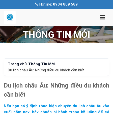
Hotline:
0904 809 589
THÔNG TIN MỚI
Trang chủ
-
Thông Tin Mới
-
Du lịch châu Âu: Những điều du khách cần biết
Du lịch châu Âu: Những điều du khách
cần biết
Nếu bạn có ý định thực hiện chuyến du lịch châu Âu vào
cuối năm nay, hãy chuẩn bị hành trang kỹ lưỡng để có