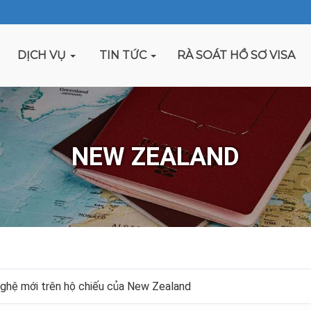
DỊCH VỤ
TIN TỨC
RÀ SOÁT HỒ SƠ VISA
NEW ZEALAND
ghệ mới trên hộ chiếu của New Zealand