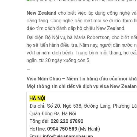
New Zealand
cho biết việc áp dụng công nghệ vào
càng tăng. Công nghệ bảo mật mới sẽ được thực hiệ
đảo tìm cách đánh cắp hộ chiếu New Zealand.
Đại diện Bộ Nội vụ, bà Maria Robertson, cho biết nế
họ sẽ tiến hành điều tra. Năm nay, người dân nước 
với hai năm dịch bệnh. Trung bình mỗi tháng, họ c
ngắn, từ 20 ngày xuống còn 5.
—
Visa Năm Châu – Niềm tin hàng đầu của mọi khá
Mọi thông tin chi tiết về dịch vụ visa New Zealand
HÀ NỘI
Địa chỉ: Số 20, Ngõ 538, Đường Láng, Phường Lá
Quận Đống Đa, Hà Nội
Tổng đài:
028 220 67890
Hotline:
0904 750 589
(Ms Hạnh)
Email:
info@visanamchau.vn