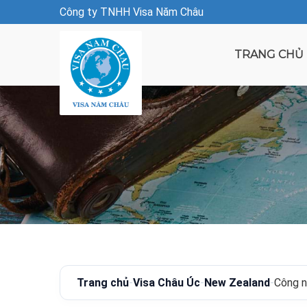
Công ty TNHH Visa Năm Châu
TRANG CHỦ
Trang chủ
-
Visa Châu Úc
-
New Zealand
-
Công n