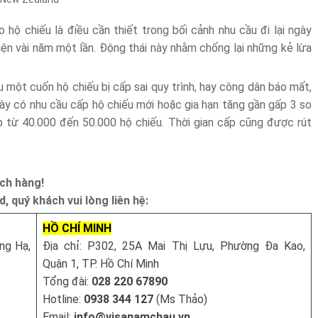
 hộ chiếu là điều cần thiết trong bối cảnh nhu cầu đi lại ngày
n vài năm một lần. Động thái này nhằm chống lại những kẻ lừa
u một cuốn hộ chiếu bị cấp sai quy trình, hay công dân báo mất,
này có nhu cầu cấp hộ chiếu mới hoặc gia hạn tăng gần gấp 3 so
ấp từ 40.000 đến 50.000 hộ chiếu. Thời gian cấp cũng được rút
ch hàng!
, quý khách vui lòng liên hệ:
HỒ CHÍ MINH
ng Hạ,
Địa chỉ: P302, 25A Mai Thị Lựu, Phường Đa Kao,
Quận 1, TP. Hồ Chí Minh
Tổng đài:
028 220 67890
Hotline:
0938 344 127
(Ms Thảo)
Email:
info@visanamchau.vn