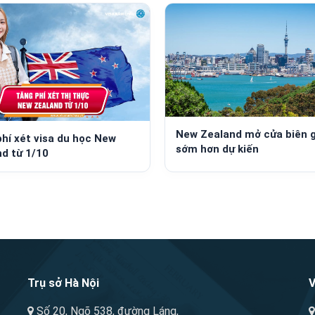
New Zealand mở cửa biên g
hí xét visa du học New
sớm hơn dự kiến
d từ 1/10
Trụ sở Hà Nội
V
Số 20, Ngõ 538, đường Láng,