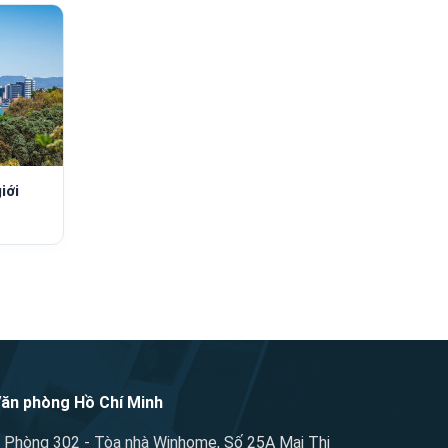
iới
ăn phòng Hồ Chí Minh
Phòng 302 - Tòa nhà Winhome, Số 25A Mai Thị