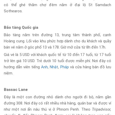
có thể ghé thăm chợ đêm nằm ở đại lộ St Samdach
Sothearos.
Bảo tàng Quốc gia
Bảo tàng nằm trên đường 13, trung tâm thành phố, cạnh
Hoàng cung. Lối vào khu phức hợp dành cho du khách và quầy
bán vé nằm ở góc phố 13 và 178. Giờ mở cửa từ 8h đến 17h.
Giá vé là 5 USD với khách quốc tế từ 10 đến 17 tuổi, từ 17 tuổi
trở lên giá 10 USD. Trẻ dưới 10 tuổi được miễn phí. Nơi đây có
hướng dẫn viên tiếng
Anh
,
Nhật
,
Pháp
và cửa hàng bán đồ lưu
niệm.
Bassac Lane
Đây là một con đường nhỏ dành cho người đi bộ, nằm gần
đường 308. Nơi đây có rất nhiều nhà hàng, quán bar và được ví
như một nơi ẩn náu thú vị ở Phnom Penh. Theo
Tripadvisor,