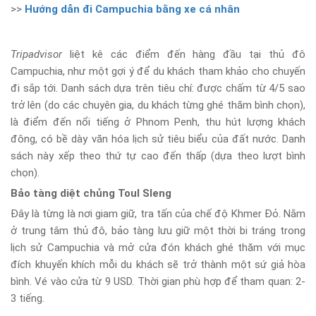
>>
Hướng dẫn đi Campuchia bằng xe cá nhân
Tripadvisor
liệt kê các điểm đến hàng đầu tại thủ đô
Campuchia, như một gợi ý để du khách tham khảo cho chuyến
đi sắp tới. Danh sách dựa trên tiêu chí: được chấm từ 4/5 sao
trở lên (do các chuyên gia, du khách từng ghé thăm bình chọn),
là điểm đến nổi tiếng ở Phnom Penh, thu hút lượng khách
đông, có bề dày văn hóa lịch sử tiêu biểu của đất nước. Danh
sách này xếp theo thứ tự cao đến thấp (dựa theo lượt bình
chọn).
Bảo tàng diệt chủng Toul Sleng
Đây là từng là nơi giam giữ, tra tấn của chế độ Khmer Đỏ. Nằm
ở trung tâm thủ đô, bảo tàng lưu giữ một thời bi tráng trong
lịch sử Campuchia và mở cửa đón khách ghé thăm với mục
đích khuyến khích mỗi du khách sẽ trở thành một sứ giả hòa
bình. Vé vào cửa từ 9 USD. Thời gian phù hợp để tham quan: 2-
3 tiếng.