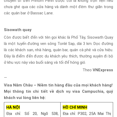
chuyến đi đến Phnom Penh được coi là không trọn vẹn nếu
chưa ghé qua các cửa hàng và dành một đêm thư giãn trong
các quán bar ở Bassac Lane.
Sisowath quay
Còn được biết đến với tên gọi khác là Phố Tây, Sisowath Quay
là một tuyến đường ven sông Tonlé Sap, dài 3 km. Dọc đường
là các khách sạn, nhà hàng, quán bar, quán cà phê và cửa hiệu.
Đây là điểm đến được du khách yêu thích, thường xuyên đi bộ
ở khu vực này vào buổi sáng và tối để hóng gió.
Theo
VNExpress
—
Visa Năm Châu – Niềm tin hàng đầu của mọi khách hàng!
Mọi thông tin chi tiết về dịch vụ visa Campuchia, quý
khách vui lòng liên hệ:
HÀ NỘI
HỒ CHÍ MINH
Địa chỉ: Số 20, Ngõ 538,
Địa chỉ: P302, 25A Mai Thị