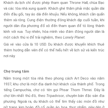
Khách du lịch chỉ được phép tham quan Throne Hall, chùa Bạc
và các tòa nhà xung quanh. Khách ghé thăm phải mặc quần dài
đến đầu gối, tay áo dài đến khuỷu. Nếu không, khách cần quấn
thêm xà rông. Cung điện thường đông khách dịp cuối tuần, khi
người dân địa phương đổ xô đến tham quan để tỏ lòng thành
kính với vua. Tuy nhiên, hòa mình vào đám đông người dân là
một cách thú vị để trải nghiệm, theo
Lonely Planet.
Giá vé vào cửa là 10 USD. Du khách được khuyến khích thuê
thêm hướng dẫn viên để có thể hiểu hết về lịch sử và kiến trúc
nơi này.
Chợ trung tâm
Nằm trong một tòa nhà theo phong cách Art Deco vào năm
1937, khu chợ là một địa danh hút khách của thành phố. Trong
tiếng Campuchia, chợ có tên gọi Phsar Thom Thmei. Đây là
chợ lớn nhất thủ đô, theo
Tripadvisor
, chuyên bán đặc sản địa
phương. Ngoài ra, du khách có thể tìm thấy các món đồ như
nữ trang, kim hoàn, đồ cổ, quần áo, hoa, thực phẩm, giày dép ở