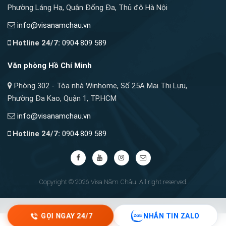
Phường Láng Hạ, Quận Đống Đa, Thủ đô Hà Nội
info@visanamchau.vn
Hotline 24/7:
0904 809 589
Văn phòng Hồ Chí Minh
Phòng 302 - Tòa nhà Winhome, Số 25A Mai Thị Lựu,
Phường Đa Kao, Quận 1, TP.HCM
info@visanamchau.vn
Hotline 24/7:
0904 809 589
Copyright © 2026 Visa Năm Châu. All right reserved.
GỌI NGAY 24/7
NHẮN TIN ZALO
↑
TOP