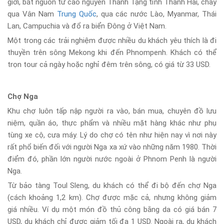
giới, bắt nguồn từ cao nguyên Thanh Tạng tỉnh Thanh Hải, chảy
qua Vân Nam
Trung Quốc
, qua các nước Lào, Myanmar, Thái
Lan, Campuchia và đổ ra biển Đông ở Việt Nam.
Một trong các trải nghiệm được nhiều du khách yêu thích là đi
thuyền trên sông Mekong khi đến Phnompenh. Khách có thể
trọn tour cả ngày hoặc nghỉ đêm trên sông, có giá từ 33 USD.
Chợ Nga
Khu chợ luôn tấp nập người ra vào, bán mua, chuyên đồ lưu
niệm, quần áo, thực phẩm và nhiều mặt hàng khác như phụ
tùng xe cộ, cưa máy. Lý do chợ có tên như hiện nay vì nơi này
rất phổ biến đối với người Nga xa xứ vào những năm 1980. Thời
điểm đó, phần lớn người nước ngoài ở Phnom Penh là người
Nga.
Từ bảo tàng Toul Sleng, du khách có thể đi bộ đến chợ Nga
(cách khoảng 1,2 km). Chợ được mặc cả, nhưng không giảm
giá nhiều. Ví dụ một món đồ thủ công bằng da có giá bán 7
USD, du khách chỉ được giảm tối đa 1 USD. Ngoài ra, du khách