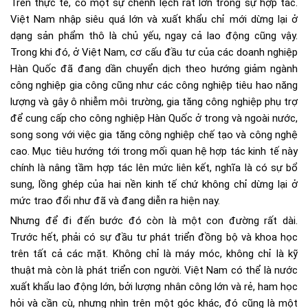
Trên thực tế, có một sự chênh lệch rất lớn trong sự hợp tác.
Việt Nam nhập siêu quá lớn và xuất khẩu chỉ mới dừng lại ở
dạng sản phẩm thô là chủ yếu, ngay cả lao động cũng vậy.
Trong khi đó, ở Việt Nam, cơ cấu đầu tư của các doanh nghiệp
Hàn Quốc đã đang dần chuyển dịch theo hướng giảm ngành
công nghiệp gia công cũng như các công nghiệp tiêu hao năng
lượng và gây ô nhiễm môi trường, gia tăng công nghiệp phụ trợ
để cung cấp cho công nghiệp Hàn Quốc ở trong và ngoài nước,
song song với việc gia tăng công nghiệp chế tạo và công nghệ
cao. Mục tiêu hướng tới trong mối quan hệ hợp tác kinh tế này
chính là nâng tầm hợp tác lên mức liên kết, nghĩa là có sự bổ
sung, lồng ghép của hai nền kinh tế chứ không chỉ dừng lại ở
mức trao đổi như đã và đang diễn ra hiện nay.
Nhưng để đi đến bước đó còn là một con đường rất dài.
Trước hết, phải có sự đầu tư phát triển đồng bộ và khoa học
trên tất cả các mặt. Không chỉ là máy móc, không chỉ là kỹ
thuật mà còn là phát triển con người. Việt Nam có thể là nước
xuất khẩu lao động lớn, bởi lượng nhân công lớn và rẻ, ham học
hỏi và cần cù, nhưng nhìn trên một góc khác, đó cũng là một