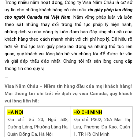
Trong nhiều năm hoạt động, Công ty Visa Năm Châu là cơ sở
uy tín cho những khách hàng có nhu cầu
xin giấy phép lao động
cho người Canada tại Việt Nam
. Nắm vững pháp luật và luôn
theo sát những thay đổi trong thủ tục pháp lý hiện hành,
những dịch vụ của công ty luôn đảm bảo đáp ứng nhu cầu của
khách hàng theo cách nhanh nhất với chi phí hợp lý. Để hiểu rõ
hơn về thủ tục làm giấy phép lao động và những thủ tục liên
quan, quý khách vui lòng liên hệ với chúng tôi để được tư vấn
và giải đáp thấu đáo nhất. Chúng tôi rất sẵn lòng cung cấp
thông tin cho quý vị.
—
Visa Năm Châu – Niềm tin hàng đầu của mọi khách hàng!
Mọi thông tin chi tiết về dịch vụ visa Canada, quý khách
vui lòng liên hệ:
HÀ NỘI
HỒ CHÍ MINH
Địa chỉ: Số 20, Ngõ 538,
Địa chỉ: P302, 25A Mai Thị
Đường Láng, Phường Láng Hạ,
Lựu, Phường Đa Kao, Quận
Quận Đống Đa, Hà Nội
1, TP. Hồ Chí Minh