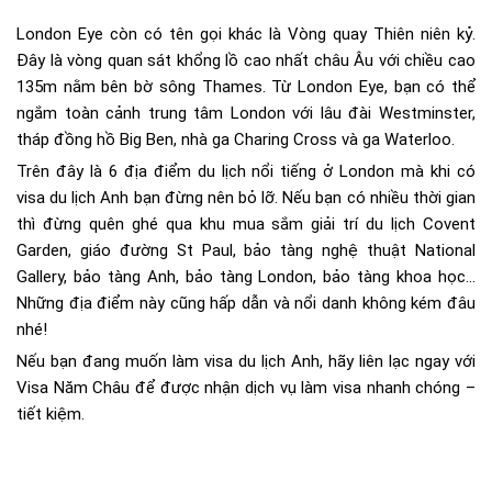
London Eye còn có tên gọi khác là Vòng quay Thiên niên kỷ.
Đây là vòng quan sát khổng lồ cao nhất châu Âu với chiều cao
135m nằm bên bờ sông Thames. Từ London Eye, bạn có thể
ngắm toàn cảnh trung tâm London với lâu đài Westminster,
tháp đồng hồ Big Ben, nhà ga Charing Cross và ga Waterloo.
Trên đây là 6 địa điểm du lịch nổi tiếng ở London mà khi có
visa du lịch Anh bạn đừng nên bỏ lỡ. Nếu bạn có nhiều thời gian
thì đừng quên ghé qua khu mua sắm giải trí du lịch Covent
Garden, giáo đường St Paul, bảo tàng nghệ thuật National
Gallery, bảo tàng Anh, bảo tàng London, bảo tàng khoa học…
Những địa điểm này cũng hấp dẫn và nổi danh không kém đâu
nhé!
Nếu bạn đang muốn làm visa du lịch Anh, hãy liên lạc ngay với
Visa Năm Châu để được nhận dịch vụ làm visa nhanh chóng –
tiết kiệm.