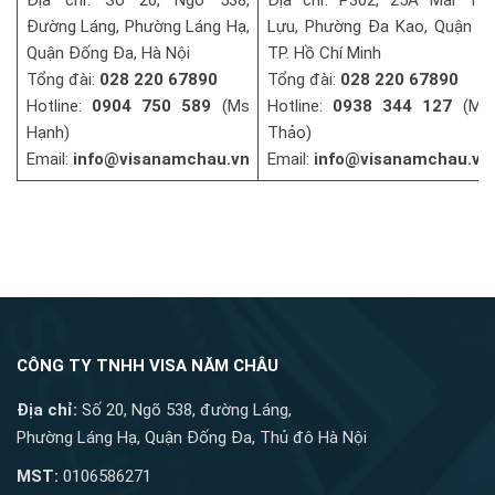
Địa chỉ: Số 20, Ngõ 538,
Địa chỉ: P302, 25A Mai Thị
Đường Láng, Phường Láng Hạ,
Lựu, Phường Đa Kao, Quận 1,
Quận Đống Đa, Hà Nội
TP. Hồ Chí Minh
Tổng đài:
028 220 67890
Tổng đài:
028 220 67890
Hotline:
0904 750 589
(Ms
Hotline:
0938 344 127
(Ms
Hạnh)
Thảo)
Email:
info@visanamchau.vn
Email:
info@visanamchau.vn
CÔNG TY TNHH VISA NĂM CHÂU
Địa chỉ:
Số 20, Ngõ 538, đường Láng,
Phường Láng Hạ, Quận Đống Đa, Thủ đô Hà Nội
MST:
0106586271