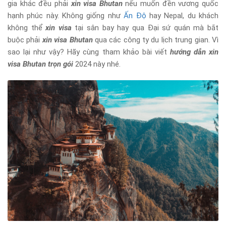
gia khác đều phải
xin visa Bhutan
nếu muốn đền vương quốc
hạnh phúc này. Không giống như
Ấn Độ
hay Nepal, du khách
không thể
xin visa
tại sân bay hay qua Đại sứ quán mà bắt
buộc phải
xin visa Bhutan
qua các công ty du lịch trung gian. Vì
sao lại như vậy? Hãy cùng tham khảo bài viết
hướng dẫn xin
visa Bhutan trọn gói
2024 này nhé.