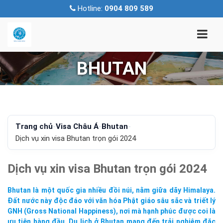
Hotline:
0904 809 589
BHUTAN
Trang chủ
-
Visa Châu Á
-
Bhutan
-
Dịch vụ xin visa Bhutan trọn gói 2024
Dịch vụ xin visa Bhutan trọn gói 2024
Bhutan là một quốc gia nhiều đồi núi, nằm giữa dãy Himalaya.
Đất nước này độc đáo với văn hóa Phật giáo sâu sắc và triết lý
GNH (Gross National Happiness), nơi mà hạnh phúc được coi là
ưu tiên hàng đầu. Du lịch ở Bhutan mang đến trải nghiệm đặc