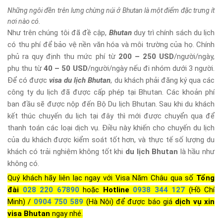
Những ngôi đền trên lưng chừng núi ở Bhutan là một điểm đặc trưng ít
nơi nào có.
Như trên chúng tôi đã đề cập,
Bhutan
duy trì chính sách du lịch
có thu phí để bảo vệ nền văn hóa và môi trường của họ. Chính
phủ ra quy định thu mức phí từ
200 – 250 USD
/người/ngày,
phụ thu từ
40 – 50 USD
/người/ngày nếu đi nhóm dưới 3 người.
Để có được
visa du lịch Bhutan
, du khách phải đăng ký qua các
công ty du lịch đã được cấp phép tại Bhutan. Các khoản phí
ban đầu sẽ được nộp đến Bộ Du lịch Bhutan. Sau khi du khách
kết thúc chuyến du lịch tại đây thì mới được chuyển qua để
thanh toán các loại dịch vụ. Điều này khiến cho chuyến du lịch
của du khách được kiểm soát tốt hơn, và thực tế số lượng du
khách có trải nghiệm không tốt khi
du lịch Bhutan
là hầu như
không có.
Quý khách hãy liên lạc ngay với Visa Năm Châu qua số
Tổng
đài
028 220 67890
hoặc
Hotline
0938 344 127
(Hồ Chí
Minh) /
0904 750 589
(Hà Nội) để được báo giá
dịch vụ xin
visa Bhutan
ngay nhé.