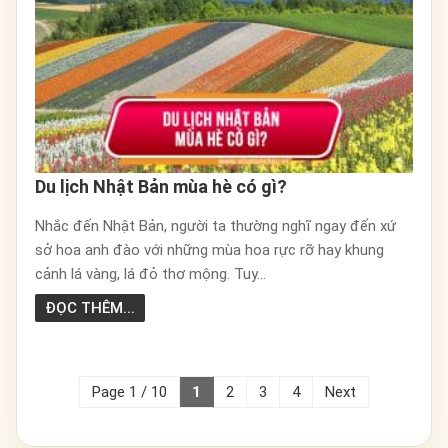
Du lịch Nhật Bản mùa hè có gì?
Nhắc đến Nhật Bản, người ta thường nghĩ ngay đến xứ
sở hoa anh đào với những mùa hoa rực rỡ hay khung
cảnh lá vàng, lá đỏ thơ mộng. Tuy...
ĐỌC THÊM...
Page 1 / 10
1
2
3
4
Next