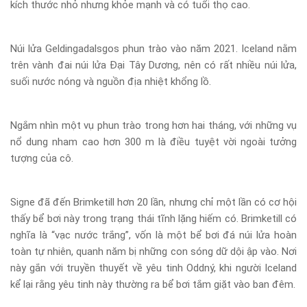
kích thước nhỏ nhưng khỏe mạnh và có tuổi thọ cao.
Núi lửa Geldingadalsgos phun trào vào năm 2021. Iceland nằm
trên vành đai núi lửa Đại Tây Dương, nên có rất nhiều núi lửa,
suối nước nóng và nguồn địa nhiệt khổng lồ.
Ngắm nhìn một vụ phun trào trong hơn hai tháng, với những vụ
nổ dung nham cao hơn 300 m là điều tuyệt vời ngoài tưởng
tượng của cô.
Signe đã đến Brimketill hơn 20 lần, nhưng chỉ một lần có cơ hội
thấy bể bơi này trong trạng thái tĩnh lặng hiếm có. Brimketill có
nghĩa là “vạc nước trắng”, vốn là một bể bơi đá núi lửa hoàn
toàn tự nhiên, quanh năm bị những con sóng dữ dội ập vào. Nơi
này gắn với truyền thuyết về yêu tinh Oddný, khi người Iceland
kể lại rằng yêu tinh này thường ra bể bơi tắm giặt vào ban đêm.