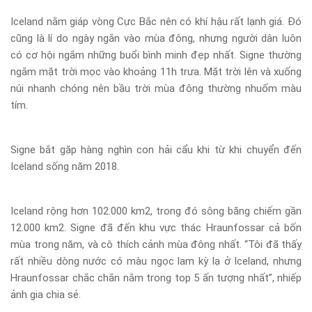
Iceland nằm giáp vòng Cực Bắc nên có khí hậu rất lạnh giá. Đó
cũng là lí do ngày ngắn vào mùa đông, nhưng người dân luôn
có cơ hội ngắm những buổi bình minh đẹp nhất. Signe thường
ngắm mặt trời mọc vào khoảng 11h trưa. Mặt trời lên và xuống
núi nhanh chóng nên bầu trời mùa đông thường nhuốm màu
tím.
Signe bắt gặp hàng nghìn con hải cẩu khi từ khi chuyển đến
Iceland sống năm 2018.
Iceland rộng hơn 102.000 km2, trong đó sông băng chiếm gần
12.000 km2. Signe đã đến khu vực thác Hraunfossar cả bốn
mùa trong năm, và cô thích cảnh mùa đông nhất. “Tôi đã thấy
rất nhiều dòng nước có màu ngọc lam kỳ lạ ở Iceland, nhưng
Hraunfossar chắc chắn nằm trong top 5 ấn tượng nhất”, nhiếp
ảnh gia chia sẻ.