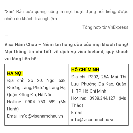
“Săn” Bắc cực quang cũng là một hoạt động nổi tiếng, được
nhiều du khách trải nghiệm.
Tổng hợp từ VnExpress
—
Visa Năm Châu – Niềm tin hàng đầu của mọi khách hàng!
Mọi thông tin chi tiết về dịch vụ visa Iceland, quý khách
vui lòng liên hệ:
HỒ CHÍ MINH
HÀ NỘI
Địa chỉ: P302, 25A Mai Thị
Địa chỉ: Số 20, Ngõ 538,
Lựu, Phường Đa Kao, Quận
Đường Láng, Phường Láng Hạ,
1, TP. Hồ Chí Minh
Quận Đống Đa, Hà Nội
Hotline: 0938.344.127 (Ms
Hotline: 0904 750 589 (Ms
Thảo)
Hạnh)
Email:
Email: info@visanamchau.vn
info@visanamchau.vn