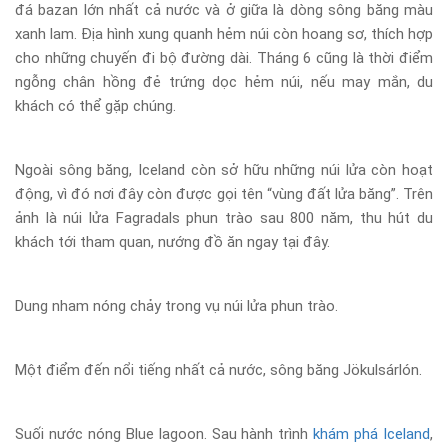
đá bazan lớn nhất cả nước và ở giữa là dòng sông băng màu
xanh lam. Địa hình xung quanh hẻm núi còn hoang sơ, thích hợp
cho những chuyến đi bộ đường dài. Tháng 6 cũng là thời điểm
ngỗng chân hồng đẻ trứng dọc hẻm núi, nếu may mắn, du
khách có thể gặp chúng.
Ngoài sông băng, Iceland còn sở hữu những núi lửa còn hoạt
động, vì đó nơi đây còn được gọi tên “vùng đất lửa băng”. Trên
ảnh là núi lửa Fagradals phun trào sau 800 năm, thu hút du
khách tới tham quan, nướng đồ ăn ngay tại đây.
Dung nham nóng chảy trong vụ núi lửa phun trào.
Một điểm đến nổi tiếng nhất cả nước, sông băng Jökulsárlón.
Suối nước nóng Blue lagoon. Sau hành trình
khám phá Iceland
,