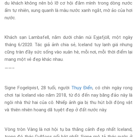
du khách không nên bỏ lỡ cơ hội đắm mình trong dòng nước
ấm tự nhiên, xung quanh là màu nước xanh ngắt, mờ ảo của hơi
nước.
Khách sạn Lambafell, nằm dưới chân núi Eyjafjöll, một ngày
tháng 6/2020. Tác giả ảnh chia sẻ, Iceland tuy lạnh giá nhưng
cũng tràn đầy sức sống vào xuân hè, mỗi nơi, mỗi thời điểm lại
mang một vẻ đẹp khác nhau.
——–
Signe Fogelqvist, 28 tuổi, người
Thụy Điển
, có chín ngày rong
chơi tại Iceland vào năm 2018, từ đó đến nay băng đảo này là
ngôi nhà thứ hai của cô. Nhiếp ảnh gia bị thu hút bởi động vật
và thiên nhiên hoang dã tuyệt đẹp ở đất nước này.
Vòng tròn Vàng là nơi hội tụ ba thắng cảnh đẹp nhất Iceland,
trong đó thác Gullfoss nổi bật nhất. Signe mô tả thác nước ở