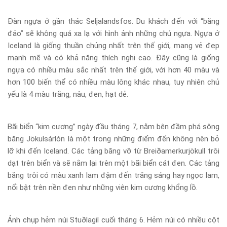
Đàn ngựa ở gần thác Seljalandsfos. Du khách đến với “băng
đảo” sẽ không quá xa lạ với hình ảnh những chú ngựa. Ngựa ở
Iceland là giống thuần chủng nhất trên thế giới, mang vẻ đẹp
mạnh mẽ và có khả năng thích nghi cao. Đây cũng là giống
ngựa có nhiều màu sắc nhất trên thế giới, với hơn 40 màu và
hơn 100 biến thể có nhiều màu lông khác nhau, tuy nhiên chủ
yếu là 4 màu trắng, nâu, đen, hạt dẻ.
Bãi biển “kim cương” ngày đầu tháng 7, nằm bên đầm phá sông
băng Jökulsárlón là một trong những điểm đến không nên bỏ
lỡ khi đến Iceland. Các tảng băng vỡ từ Breiðamerkurjökull trôi
dạt trên biển và sẽ nằm lại trên một bãi biển cát đen. Các tảng
băng trôi có màu xanh lam đậm đến trắng sáng hay ngọc lam,
nổi bật trên nền đen như những viên kim cương khổng lồ.
Ảnh chụp hẻm núi Stuðlagil cuối tháng 6. Hẻm núi có nhiều cột