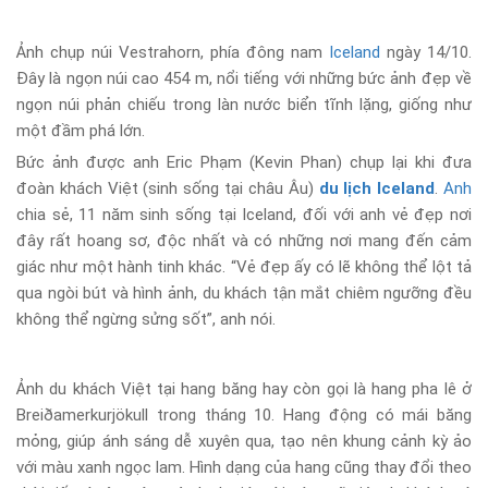
Ảnh chụp núi Vestrahorn, phía đông nam
Iceland
ngày 14/10.
Đây là ngọn núi cao 454 m, nổi tiếng với những bức ảnh đẹp về
ngọn núi phản chiếu trong làn nước biển tĩnh lặng, giống như
một đầm phá lớn.
Bức ảnh được anh Eric Phạm (Kevin Phan) chụp lại khi đưa
đoàn khách Việt (sinh sống tại châu Âu)
du lịch Iceland
.
Anh
chia sẻ, 11 năm sinh sống tại Iceland, đối với anh vẻ đẹp nơi
đây rất hoang sơ, độc nhất và có những nơi mang đến cảm
giác như một hành tinh khác. “Vẻ đẹp ấy có lẽ không thể lột tả
qua ngòi bút và hình ảnh, du khách tận mắt chiêm ngưỡng đều
không thể ngừng sửng sốt”, anh nói.
Ảnh du khách Việt tại hang băng hay còn gọi là hang pha lê ở
Breiðamerkurjökull trong tháng 10. Hang động có mái băng
mỏng, giúp ánh sáng dễ xuyên qua, tạo nên khung cảnh kỳ ảo
với màu xanh ngọc lam. Hình dạng của hang cũng thay đổi theo