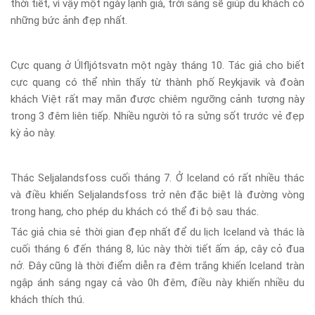
thời tiết, vì vậy một ngày lạnh giá, trời sáng sẽ giúp du khách có
những bức ảnh đẹp nhất.
Cực quang ở Úlfljótsvatn một ngày tháng 10. Tác giả cho biết
cực quang có thể nhìn thấy từ thành phố Reykjavik và đoàn
khách Việt rất may mắn được chiêm ngưỡng cảnh tượng này
trong 3 đêm liên tiếp. Nhiều người tỏ ra sửng sốt trước vẻ đẹp
kỳ ảo này.
Thác Seljalandsfoss cuối tháng 7. Ở Iceland có rất nhiều thác
và điều khiến Seljalandsfoss trở nên đặc biệt là đường vòng
trong hang, cho phép du khách có thể đi bộ sau thác.
Tác giả chia sẻ thời gian đẹp nhất để du lịch Iceland và thác là
cuối tháng 6 đến tháng 8, lúc này thời tiết ấm áp, cây cỏ đua
nở. Đây cũng là thời điểm diễn ra đêm trắng khiến Iceland tràn
ngập ánh sáng ngay cả vào 0h đêm, điều này khiến nhiều du
khách thích thú.