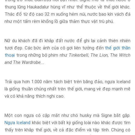
thung lũng Haukadalur hùng vĩ như thể thuộc về thế giới khác.
Thác đổ từ độ cao 32 m xuống hẻm núi, nước bao kín vách đá
như một tấm rèm khổng lồ giữa thảm thực vật trù phú.
Nữ du khách đã đi khắp đất nước để ghi lại cảnh thiên nhiên
tươi đẹp. Các bức ảnh của cô gợi liên tưởng đến
thế giới thần
thoại
trong những bộ phim như
Tinkerbell, The Lion, The Witch
and The Wardrobe..
.
Trải qua hơn 1.000 năm tách biệt trên băng đảo, ngựa Iceland
là giống thuần chủng nhất trên thế giới, mang vẻ đẹp mạnh mẽ
và có khả năng thích nghi cao.
Một con ngựa có cặp mắt như chó husky mà Signe bắt gặp.
Ngựa Iceland
khác biệt với bất kỳ giống loài nào khác được tìm
thấy trên khắp thế giới, về cả đặc điểm và tập tính. Chúng có