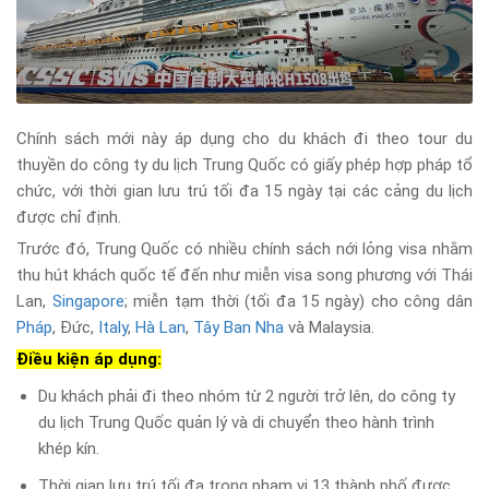
Chính sách mới này áp dụng cho du khách đi theo tour du
thuyền do công ty du lịch Trung Quốc có giấy phép hợp pháp tổ
chức, với thời gian lưu trú tối đa 15 ngày tại các cảng du lịch
được chỉ định.
Trước đó, Trung Quốc có nhiều chính sách nới lỏng visa nhằm
thu hút khách quốc tế đến như miễn visa song phương với Thái
Lan,
Singapore
; miễn tạm thời (tối đa 15 ngày) cho công dân
Pháp
, Đức,
Italy
,
Hà Lan
,
Tây Ban Nha
và Malaysia.
Điều kiện áp dụng:
Du khách phải đi theo nhóm từ 2 người trở lên, do công ty
du lịch Trung Quốc quản lý và di chuyển theo hành trình
khép kín.
Thời gian lưu trú tối đa trong phạm vi 13 thành phố được