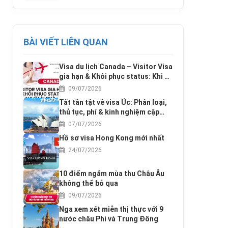
BÀI VIẾT LIÊN QUAN
Visa du lịch Canada – Visitor Visa
gia hạn & Khôi phục status: Khi ở
lại quá hạn
09/07/2026
Tất tần tật về visa Úc: Phân loại,
thủ tục, phí & kinh nghiệm cập
nhật 2025
07/07/2026
Hồ sơ visa Hong Kong mới nhất
24/07/2026
10 điểm ngắm mùa thu Châu Âu
không thể bỏ qua
09/07/2026
Nga xem xét miễn thị thực với 9
nước châu Phi và Trung Đông