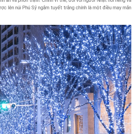
nh an và phồn thịnh. Chính vì thế, đối với người Nhật nói riêng và
 được lên núi Phú Sỹ ngắm tuyết trắng chính là một điều may mắn