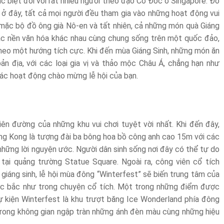
ặc biệt đối với rất nhiều người theo đạo Cơ Đốc ở Singapore. Đó
rừ ở đây, tất cả mọi người đều tham gia vào những hoạt động vui
 mặc bộ đồ ông già Nô-en và tất nhiên, cả những món quà Giáng
ác nền văn hóa khác nhau cùng chung sống trên một quốc đảo,
theo một hướng tích cực. Khi đến mùa Giáng Sinh, những món ăn
n địa, với các loại gia vị và thảo mộc Châu Á, chẳng hạn như
các hoạt động chào mừng lễ hội của bạn.
n đường của những khu vui chơi tuyệt vời nhất. Khi đến đây,
ng Kong là tượng đài ba bông hoa bồ công anh cao 15m với các
hững lời nguyện ước. Người dân sinh sống nơi đây có thể tự do
ại quảng trường Statue Square. Ngoài ra, công viên cổ tích
giáng sinh, lễ hội mùa đông “Winterfest” sẽ biến trung tâm của
ực bắc như trong chuyện cổ tích. Một trong những điểm được
sự kiện Winterfest là khu trượt băng Ice Wonderland phía đông
trong không gian ngập tràn những ánh đèn màu cùng những hiệu