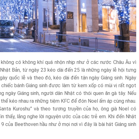
 không có không khí quá nhộn nhịp như ở các nước Châu Âu vì
ở Nhật Bản, từ ngày 23 kéo dài đến 25 là những ngày lễ hội tưng
gày quốc lễ và theo đó, kéo dài đến tận ngày Giáng sinh. Ngày
chiếc bánh Giáng sinh được làm từ kem xốp có mùi vị rất ngọt
g ngày Giáng sinh, người dân Nhật có thói quen ăn gà tây. Nếu
ó thể kéo nhau ra những tiệm KFC để đón Noel ấm áp cùng nhau.
Santa Kuroshu” và theo tương truyền của họ, ông già Noel có
n thấy, lắng nghe lời nguyện ước của các trẻ em. Khi đến Nhật
9 của Beethoven hầu như ở mọi nơi vì đây là bài hát Giáng sinh