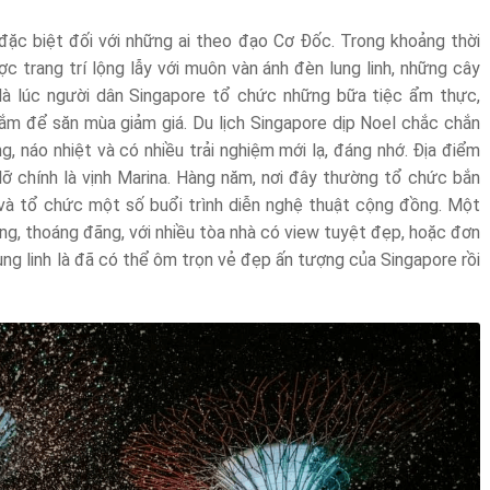
 đặc biệt đối với những ai theo đạo Cơ Đốc. Trong khoảng thời
c trang trí lộng lẫy với muôn vàn ánh đèn lung linh, những cây
là lúc người dân Singapore tổ chức những bữa tiệc ẩm thực,
ắm để săn mùa giảm giá. Du lịch Singapore dịp Noel chắc chắn
g, náo nhiệt và có nhiều trải nghiệm mới lạ, đáng nhớ. Địa điểm
lỡ chính là vịnh Marina. Hàng năm, nơi đây thường tổ chức bắn
và tổ chức một số buổi trình diễn nghệ thuật cộng đồng. Một
ng, thoáng đãng, với nhiều tòa nhà có view tuyệt đẹp, hoặc đơn
ng linh là đã có thể ôm trọn vẻ đẹp ấn tượng của Singapore rồi