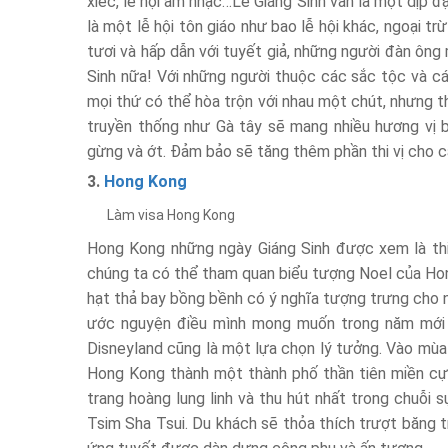
xiếc, lễ hội âm nhạc…Lễ Giáng Sinh vẫn là một dịp đ
là một lễ hội tôn giáo như bao lễ hội khác, ngoại t
tươi và hấp dẫn với tuyết giả, những người đàn ông
Sinh nữa! Với những người thuộc các sắc tộc và c
mọi thứ có thể hòa trộn với nhau một chút, nhưng 
truyền thống như Gà tây sẽ mang nhiều hương vị bả
gừng và ớt. Đảm bảo sẽ tăng thêm phần thi vị cho 
3.
Hong Kong
Làm visa Hong Kong
Hong Kong những ngày Giáng Sinh được xem là thiê
chúng ta có thể tham quan biểu tượng Noel của Ho
hạt thả bay bồng bềnh có ý nghĩa tượng trưng cho n
ước nguyện điều mình mong muốn trong năm mới t
Disneyland cũng là một lựa chọn lý tưởng. Vào mùa 
Hong Kong thành một thành phố thần tiên miền c
trang hoàng lung linh và thu hút nhất trong chuỗi 
Tsim Sha Tsui. Du khách sẽ thỏa thích trượt băng 