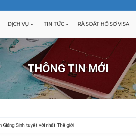
DỊCH VỤ
TIN TỨC
RÀ SOÁT HỒ SƠ VISA
THÔNG TIN MỚI
 Giáng Sinh tuyệt vời nhất Thế giới