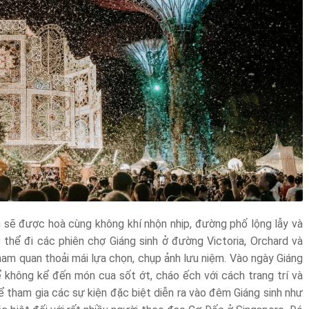
 sẽ được hoà cùng không khí nhộn nhịp, đường phố lộng lẫy và
thể đi các phiên chợ Giáng sinh ở đường Victoria, Orchard và
ham quan thoải mái lựa chọn, chụp ảnh lưu niệm. Vào ngày Giáng
 không kể đến món cua sốt ớt, cháo ếch với cách trang trí và
hể tham gia các sự kiện đặc biệt diễn ra vào đêm Giáng sinh như