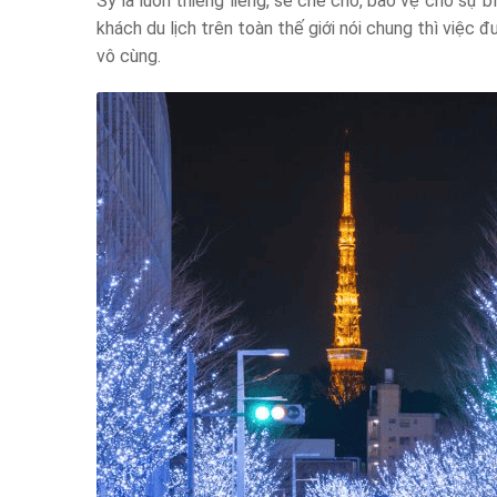
Sỹ là luôn thiêng liêng, sẽ che chở, bảo vệ cho sự bì
khách du lịch trên toàn thế giới nói chung thì việc
vô cùng.