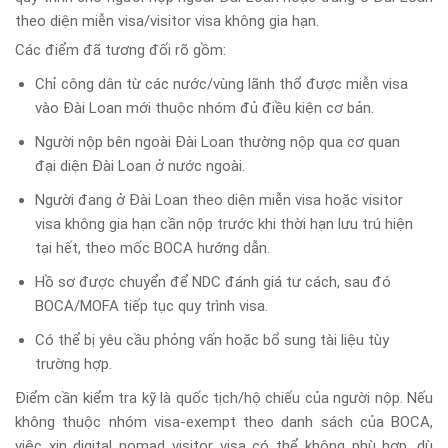
theo diện miễn visa/visitor visa không gia hạn.
Các điểm đã tương đối rõ gồm:
Chỉ công dân từ các nước/vùng lãnh thổ được miễn visa
vào Đài Loan mới thuộc nhóm đủ điều kiện cơ bản.
Người nộp bên ngoài Đài Loan thường nộp qua cơ quan
đại diện Đài Loan ở nước ngoài.
Người đang ở Đài Loan theo diện miễn visa hoặc visitor
visa không gia hạn cần nộp trước khi thời hạn lưu trú hiện
tại hết, theo mốc BOCA hướng dẫn.
Hồ sơ được chuyển để NDC đánh giá tư cách, sau đó
BOCA/MOFA tiếp tục quy trình visa.
Có thể bị yêu cầu phỏng vấn hoặc bổ sung tài liệu tùy
trường hợp.
Điểm cần kiểm tra kỹ là quốc tịch/hộ chiếu của người nộp. Nếu
không thuộc nhóm visa-exempt theo danh sách của BOCA,
việc xin digital nomad visitor visa có thể không phù hợp, dù