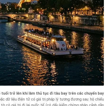
uổi trở lên khi làm thủ tục đi tàu bay trên các chuyến bay
oặc dữ liệu điện tử có giá trị pháp lý tương đương sau: hộ chiếu
tờ có giá trị đi lại quốc tế (có dấu kiểm chứng nhập cảnh gần