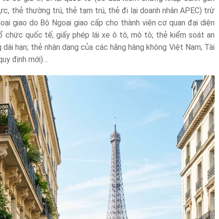
hực, thẻ thường trú, thẻ tạm trú, thẻ đi lại doanh nhân APEC) trừ
ại giao do Bộ Ngoại giao cấp cho thành viên cơ quan đại diện
tổ chức quốc tế; giấy phép lái xe ô tô, mô tô; thẻ kiểm soát an
ng dài hạn; thẻ nhận dạng của các hãng hàng không Việt Nam; Tài
quy định mới)…