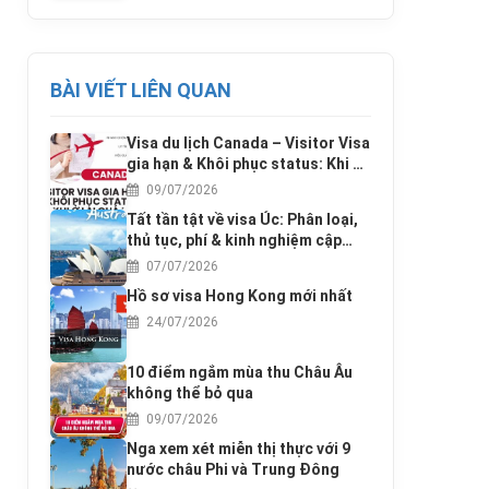
BÀI VIẾT LIÊN QUAN
Visa du lịch Canada – Visitor Visa
gia hạn & Khôi phục status: Khi ở
lại quá hạn
09/07/2026
Tất tần tật về visa Úc: Phân loại,
thủ tục, phí & kinh nghiệm cập
nhật 2025
07/07/2026
Hồ sơ visa Hong Kong mới nhất
24/07/2026
10 điểm ngắm mùa thu Châu Âu
không thể bỏ qua
09/07/2026
Nga xem xét miễn thị thực với 9
nước châu Phi và Trung Đông