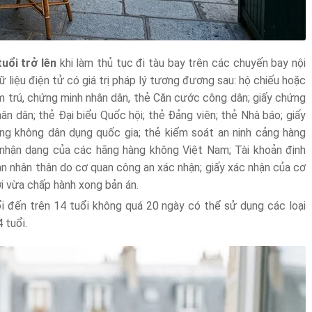
uổi trở lên
khi làm thủ tục đi tàu bay trên các chuyến bay nội
dữ liệu điện tử có giá trị pháp lý tương đương sau: hộ chiếu hoặc
tạm trú, chứng minh nhân dân, thẻ Căn cước công dân; giấy chứng
ân dân; thẻ Đại biểu Quốc hội; thẻ Đảng viên; thẻ Nhà báo; giấy
àng không dân dụng quốc gia; thẻ kiểm soát an ninh cảng hàng
hẻ nhận dạng của các hãng hàng không Việt Nam; Tài khoản định
n nhân thân do cơ quan công an xác nhận; giấy xác nhận của cơ
i vừa chấp hành xong bản án.
 đến trên 14 tuổi không quá 20 ngày có thể sử dụng các loại
 tuổi.