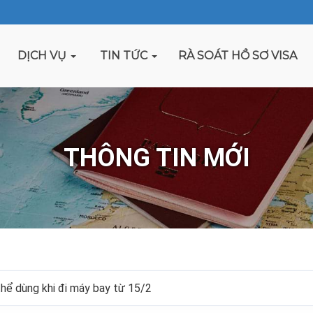
DỊCH VỤ
TIN TỨC
RÀ SOÁT HỒ SƠ VISA
THÔNG TIN MỚI
 thể dùng khi đi máy bay từ 15/2