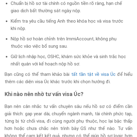
Chuẩn bị hồ sơ tài chính có nguồn tiền rõ ràng, hạn chế
giao dịch bất thường sát ngày nộp.
Kiểm tra yêu cầu tiếng Anh theo khóa học và visa trước
khi nộp.
Nộp hồ sơ hoàn chỉnh trên ImmiAccount, không phụ
thuộc vào việc bổ sung sau.
Giữ lịch nhập học, OSHC, khám sức khỏe và sinh trắc học
nhất quán với kế hoạch nộp hồ sơ.
Bạn cũng có thể tham khảo bài
tất tần tật về visa Úc
để hiểu
thêm các diện visa Úc khác trước khi chọn hướng đi.
Khi nào nên nhờ tư vấn visa Úc?
Bạn nên cân nhắc tư vấn chuyên sâu nếu hồ sơ có điểm cần
giải thích: gap year dài, chuyển ngành mạnh, tài chính phức tạp,
từng bị từ chối visa, đi cùng người phụ thuộc, học lại bậc thấp
hơn hoặc chưa chắc nên trình bày GS như thế nào. Tư vấn
không thể cam kết kết quả, nhưng có thể giúp hồ sơ logic hơn