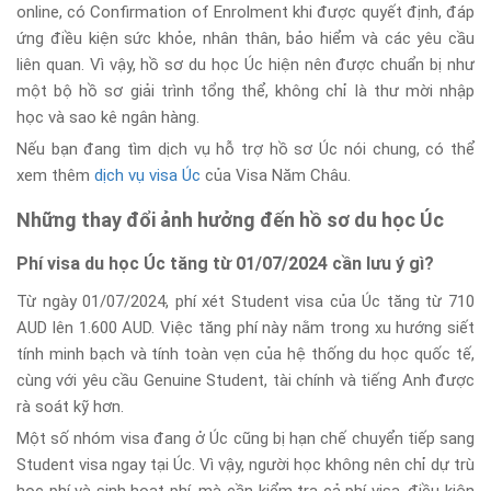
online, có Confirmation of Enrolment khi được quyết định, đáp
ứng điều kiện sức khỏe, nhân thân, bảo hiểm và các yêu cầu
liên quan. Vì vậy, hồ sơ du học Úc hiện nên được chuẩn bị như
một bộ hồ sơ giải trình tổng thể, không chỉ là thư mời nhập
học và sao kê ngân hàng.
Nếu bạn đang tìm dịch vụ hỗ trợ hồ sơ Úc nói chung, có thể
xem thêm
dịch vụ visa Úc
của Visa Năm Châu.
Những thay đổi ảnh hưởng đến hồ sơ du học Úc
Phí visa du học Úc tăng từ 01/07/2024 cần lưu ý gì?
Từ ngày 01/07/2024, phí xét Student visa của Úc tăng từ 710
AUD lên 1.600 AUD. Việc tăng phí này nằm trong xu hướng siết
tính minh bạch và tính toàn vẹn của hệ thống du học quốc tế,
cùng với yêu cầu Genuine Student, tài chính và tiếng Anh được
rà soát kỹ hơn.
Một số nhóm visa đang ở Úc cũng bị hạn chế chuyển tiếp sang
Student visa ngay tại Úc. Vì vậy, người học không nên chỉ dự trù