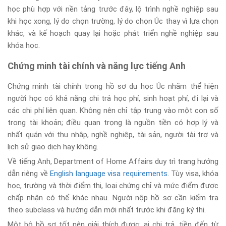
học phù hợp với nền tảng trước đây, lộ trình nghề nghiệp sau
khi học xong, lý do chọn trường, lý do chọn Úc thay vì lựa chọn
khác, và kế hoạch quay lại hoặc phát triển nghề nghiệp sau
khóa học.
Chứng minh tài chính và năng lực tiếng Anh
Chứng minh tài chính trong hồ sơ du học Úc nhằm thể hiện
người học có khả năng chi trả học phí, sinh hoạt phí, đi lại và
các chi phí liên quan. Không nên chỉ tập trung vào một con số
trong tài khoản; điều quan trọng là nguồn tiền có hợp lý và
nhất quán với thu nhập, nghề nghiệp, tài sản, người tài trợ và
lịch sử giao dịch hay không.
Về tiếng Anh, Department of Home Affairs duy trì trang hướng
dẫn riêng về
English language visa requirements
. Tùy visa, khóa
học, trường và thời điểm thi, loại chứng chỉ và mức điểm được
chấp nhận có thể khác nhau. Người nộp hồ sơ cần kiểm tra
theo subclass và hướng dẫn mới nhất trước khi đăng ký thi.
Một bộ hồ sơ tốt nên giải thích được: ai chi trả, tiền đến từ