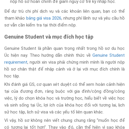
nộp hồ sơ hoàn chỉnh để giảm nguy cơ trễ kỳ nhập học.
Để dự trù chi phí dịch vụ và các khoản liên quan, bạn có thể
tham khảo
bảng giá visa 2026
, nhưng phí lãnh sự và yêu cầu hồ
sơ vẫn cần kiểm tra tại thời điểm nộp.
Genuine Student và mục đích học tập
Genuine Student là phần quan trọng nhất trong hồ sơ du học
Úc hiện nay. Theo hướng dẫn chính thức về
Genuine Student
requirement
, người xin visa phải chứng minh mình là người nộp
hồ sơ chân thật để nhập cảnh và ở lại với mục đích chính là
học tập.
Khi đánh giá GS, cơ quan xét duyệt có thể xem hoàn cảnh hiện
tại của đương đơn, ràng buộc với gia đình/cộng đồng/công
việc, lý do chọn khóa học và trường học, hiểu biết về việc học
và sinh sống tại Úc, lợi ích của khóa học đối với tương lai, lịch
sử học tập, lịch sử visa và các yếu tố liên quan khác.
Vì vậy, hồ sơ không nên viết chung chung rằng “muốn học để
có tương lai tốt hơn”. Thay vào đó, cần thể hiện vì sao khóa