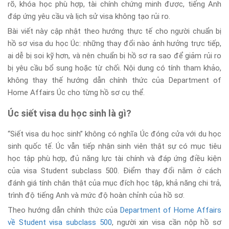
rõ, khóa học phù hợp, tài chính chứng minh được, tiếng Anh
đáp ứng yêu cầu và lịch sử visa không tạo rủi ro.
Bài viết này cập nhật theo hướng thực tế cho người chuẩn bị
hồ sơ visa du học Úc: những thay đổi nào ảnh hưởng trực tiếp,
ai dễ bị soi kỹ hơn, và nên chuẩn bị hồ sơ ra sao để giảm rủi ro
bị yêu cầu bổ sung hoặc từ chối. Nội dung có tính tham khảo,
không thay thế hướng dẫn chính thức của Department of
Home Affairs Úc cho từng hồ sơ cụ thể.
Úc siết visa du học sinh là gì?
“Siết visa du học sinh” không có nghĩa Úc đóng cửa với du học
sinh quốc tế. Úc vẫn tiếp nhận sinh viên thật sự có mục tiêu
học tập phù hợp, đủ năng lực tài chính và đáp ứng điều kiện
của visa Student subclass 500. Điểm thay đổi nằm ở cách
đánh giá tính chân thật của mục đích học tập, khả năng chi trả,
trình độ tiếng Anh và mức độ hoàn chỉnh của hồ sơ.
Theo hướng dẫn chính thức của
Department of Home Affairs
về Student visa subclass 500
, người xin visa cần nộp hồ sơ