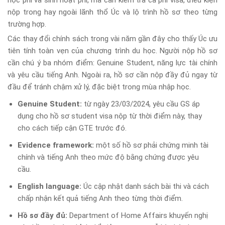
học phí và sinh hoạt phí, mà cần kiểm tra cả phí visa, điều kiện
nộp trong hay ngoài lãnh thổ Úc và lộ trình hồ sơ theo từng
trường hợp.
Các thay đổi chính sách trong vài năm gần đây cho thấy Úc ưu
tiên tính toàn vẹn của chương trình du học. Người nộp hồ sơ
cần chú ý ba nhóm điểm: Genuine Student, năng lực tài chính
và yêu cầu tiếng Anh. Ngoài ra, hồ sơ cần nộp đầy đủ ngay từ
đầu để tránh chậm xử lý, đặc biệt trong mùa nhập học.
Genuine Student:
từ ngày 23/03/2024, yêu cầu GS áp
dụng cho hồ sơ student visa nộp từ thời điểm này, thay
cho cách tiếp cận GTE trước đó.
Evidence framework:
một số hồ sơ phải chứng minh tài
chính và tiếng Anh theo mức độ bằng chứng được yêu
cầu.
English language:
Úc cập nhật danh sách bài thi và cách
chấp nhận kết quả tiếng Anh theo từng thời điểm.
Hồ sơ đầy đủ:
Department of Home Affairs khuyến nghị