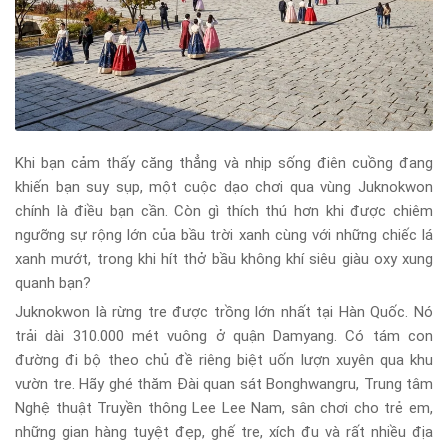
Khi bạn cảm thấy căng thẳng và nhịp sống điên cuồng đang
khiến bạn suy sụp, một cuộc dạo chơi qua vùng Juknokwon
chính là điều bạn cần. Còn gì thích thú hơn khi được chiêm
ngưỡng sự rộng lớn của bầu trời xanh cùng với những chiếc lá
xanh mướt, trong khi hít thở bầu không khí siêu giàu oxy xung
quanh bạn?
Juknokwon là rừng tre được trồng lớn nhất tại Hàn Quốc. Nó
trải dài 310.000 mét vuông ở quận Damyang. Có tám con
đường đi bộ theo chủ đề riêng biệt uốn lượn xuyên qua khu
vườn tre. Hãy ghé thăm Đài quan sát Bonghwangru, Trung tâm
Nghệ thuật Truyền thông Lee Lee Nam, sân chơi cho trẻ em,
những gian hàng tuyệt đẹp, ghế tre, xích đu và rất nhiều địa