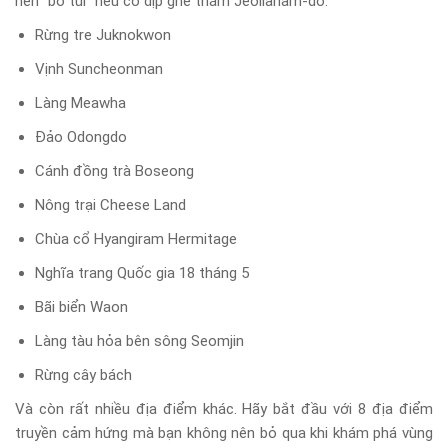
nên “bỏ túi” nếu có dịp ghé thăm Jeollanam-do:
Rừng tre Juknokwon
Vịnh Suncheonman
Làng Meawha
Đảo Odongdo
Cánh đồng trà Boseong
Nông trại Cheese Land
Chùa cổ Hyangiram Hermitage
Nghĩa trang Quốc gia 18 tháng 5
Bãi biển Waon
Làng tàu hỏa bên sông Seomjin
Rừng cây bách
Và còn rất nhiều địa điểm khác. Hãy bắt đầu với 8 địa điểm
truyền cảm hứng mà bạn không nên bỏ qua khi khám phá vùng