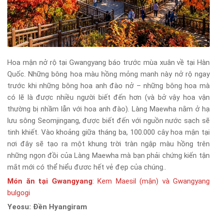
Hoa mận nở rộ tại Gwangyang báo trước mùa xuân về tại Hàn
Quốc. Những bông hoa màu hồng mỏng manh này nở rộ ngay
trước khi những bông hoa anh đào nở – những bông hoa mà
có lẽ là được nhiều người biết đến hơn (và bở vậy hoa vận
thường bị nhầm lẫn với hoa anh đào). Làng Maewha nằm ở hạ
lưu sông Seomjingang, được biết đến với nguồn nước sạch sẽ
tinh khiết. Vào khoảng giữa tháng ba, 100.000 cây hoa mận tại
nơi đây sẽ tạo ra một khung trời tràn ngập màu hồng trên
những ngọn đồi của Làng Maewha mà bạn phải chứng kiến tận
mắt mới có thể hiểu đươc hết vẻ đẹp của chúng..
Món ăn tại Gwangyang
: Kem Maesil (mận) và Gwangyang
bulgogi
Yeosu: Đền Hyangiram