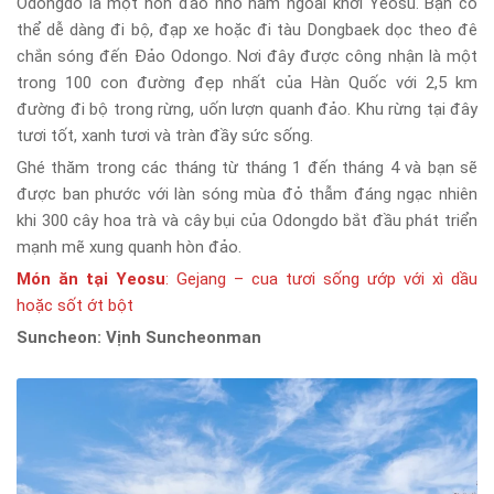
Odongdo là một hòn đảo nhỏ nằm ngoài khơi Yeosu. Bạn có
thể dễ dàng đi bộ, đạp xe hoặc đi tàu Dongbaek dọc theo đê
chắn sóng đến Đảo Odongo. Nơi đây được công nhận là một
trong 100 con đường đẹp nhất của Hàn Quốc với 2,5 km
đường đi bộ trong rừng, uốn lượn quanh đảo. Khu rừng tại đây
tươi tốt, xanh tươi và tràn đầy sức sống.
Ghé thăm trong các tháng từ tháng 1 đến tháng 4 và bạn sẽ
được ban phước với làn sóng mùa đỏ thẫm đáng ngạc nhiên
khi 300 cây hoa trà và cây bụi của Odongdo bắt đầu phát triển
mạnh mẽ xung quanh hòn đảo.
Món ăn tại Yeosu
: Gejang – cua tươi sống ướp với xì dầu
hoặc sốt ớt bột
Suncheon: Vịnh Suncheonman