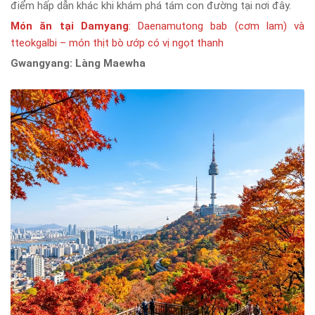
điểm hấp dẫn khác khi khám phá tám con đường tại nơi đây.
Món ăn tại Damyang
: Daenamutong bab (cơm lam) và
tteokgalbi – món thịt bò ướp có vị ngọt thanh
Gwangyang: Làng Maewha