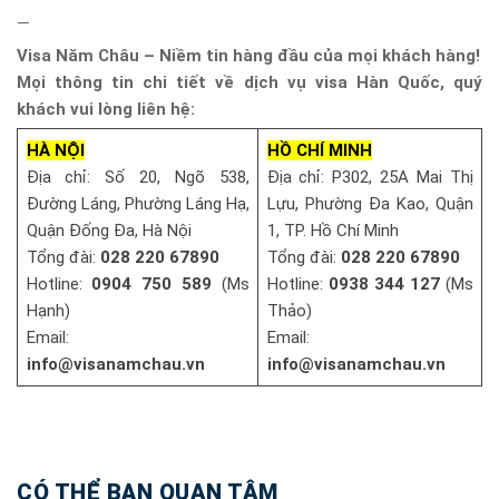
—
Visa Năm Châu – Niềm tin hàng đầu của mọi khách hàng!
Mọi thông tin chi tiết về dịch vụ visa Hàn Quốc, quý
khách vui lòng liên hệ:
HÀ NỘI
HỒ CHÍ MINH
Địa chỉ: Số 20, Ngõ 538,
Địa chỉ: P302, 25A Mai Thị
Đường Láng, Phường Láng Hạ,
Lựu, Phường Đa Kao, Quận
Quận Đống Đa, Hà Nội
1, TP. Hồ Chí Minh
Tổng đài:
028 220 67890
Tổng đài:
028 220 67890
Hotline:
0904 750 589
(Ms
Hotline:
0938 344 127
(Ms
Hạnh)
Thảo)
Email:
Email:
info@visanamchau.vn
info@visanamchau.vn
CÓ THỂ BẠN QUAN TÂM