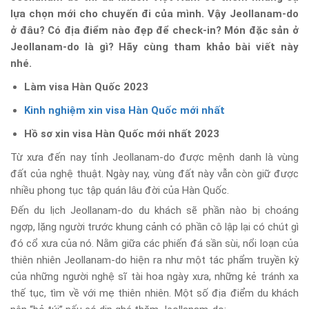
lựa chọn mới cho chuyến đi của mình. Vậy Jeollanam-do
ở đâu? Có địa điểm nào đẹp để check-in? Món đặc sản ở
Jeollanam-do là gì? Hãy cùng tham khảo bài viết này
nhé.
Làm visa Hàn Quốc 2023
Kinh nghiệm xin visa Hàn Quốc mới nhất
Hồ sơ xin visa Hàn Quốc mới nhất 2023
Từ xưa đến nay tỉnh Jeollanam-do được mệnh danh là vùng
đất của nghệ thuật. Ngày nay, vùng đất này vẫn còn giữ được
nhiều phong tục tập quán lâu đời của Hàn Quốc.
Đến du lịch Jeollanam-do du khách sẽ phần nào bị choáng
ngợp, lặng người trước khung cảnh có phần cô lập lại có chút gì
đó cổ xưa của nó. Nằm giữa các phiến đá sần sùi, nổi loạn của
thiên nhiên Jeollanam-do hiện ra như một tác phẩm truyền kỳ
của những người nghệ sĩ tài hoa ngày xưa, những kẻ tránh xa
thế tục, tìm về với mẹ thiên nhiên. Một số địa điểm du khách