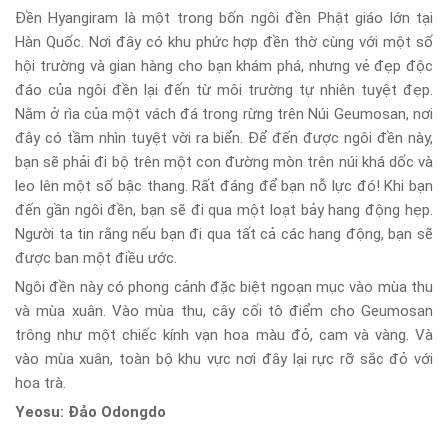
Đền Hyangiram là một trong bốn ngôi đền Phật giáo lớn tại
Hàn Quốc. Nơi đây có khu phức hợp đền thờ cùng với một số
hội trường và gian hàng cho bạn khám phá, nhưng vẻ đẹp độc
đáo của ngôi đền lại đến từ môi trường tự nhiên tuyệt đẹp.
Nằm ở rìa của một vách đá trong rừng trên Núi Geumosan, nơi
đây có tầm nhìn tuyệt vời ra biển. Để đến được ngôi đền này,
bạn sẽ phải đi bộ trên một con đường mòn trên núi khá dốc và
leo lên một số bậc thang. Rất đáng để bạn nỗ lực đó! Khi bạn
đến gần ngôi đền, bạn sẽ đi qua một loạt bảy hang động hẹp.
Người ta tin rằng nếu bạn đi qua tất cả các hang động, bạn sẽ
được ban một điều ước.
Ngôi đền này có phong cảnh đặc biệt ngoạn mục vào mùa thu
và mùa xuân. Vào mùa thu, cây cối tô điểm cho Geumosan
trông như một chiếc kính vạn hoa màu đỏ, cam và vàng. Và
vào mùa xuân, toàn bộ khu vực nơi đây lại rực rỡ sắc đỏ với
hoa trà.
Yeosu: Đảo Odongdo