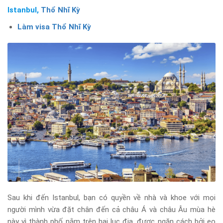
Istanbul,
Thổ Nhĩ Kỳ
Làm visa Thổ Nhĩ Kỳ
Sau khi đến Istanbul, bạn có quyền về nhà và khoe với mọi
người mình vừa đặt chân đến cả châu Á và châu Âu mùa hè
này vì thành phố nằm trên hai lục địa, được ngăn cách bởi eo