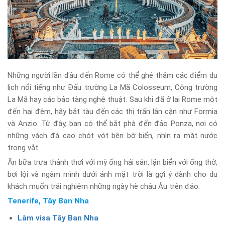
Những người lần đầu đến Rome có thể ghé thăm các điểm du
lịch nổi tiếng như Đấu trường La Mã Colosseum, Công trường
La Mã hay các bảo tàng nghệ thuật. Sau khi đã ở lại Rome một
đến hai đêm, hãy bắt tàu đến các thị trấn lân cận như Formia
và Anzio. Từ đây, bạn có thể bắt phà đến đảo Ponza, nơi có
những vách đá cao chót vót bên bờ biển, nhìn ra mặt nước
trong vắt.
Ăn bữa trưa thảnh thơi với mỳ ống hải sản, lặn biển với ống thở,
bơi lội và ngâm mình dưới ánh mặt trời là gợi ý dành cho du
khách muốn trải nghiệm những ngày hè châu Âu trên đảo.
Tenerife, Tây Ban Nha
Làm visa Tây Ban Nha