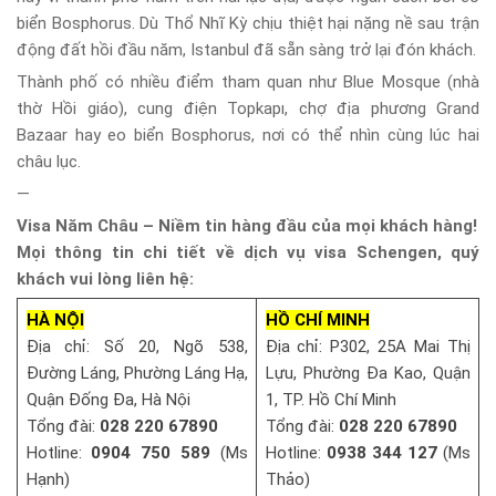
biển Bosphorus. Dù Thổ Nhĩ Kỳ chịu thiệt hại nặng nề sau trận
động đất hồi đầu năm, Istanbul đã sẵn sàng trở lại đón khách.
Thành phố có nhiều điểm tham quan như Blue Mosque (nhà
thờ Hồi giáo), cung điện Topkapı, chợ địa phương Grand
Bazaar hay eo biển Bosphorus, nơi có thể nhìn cùng lúc hai
châu lục.
—
Visa Năm Châu – Niềm tin hàng đầu của mọi khách hàng!
Mọi thông tin chi tiết về dịch vụ visa Schengen, quý
khách vui lòng liên hệ:
HÀ NỘI
HỒ CHÍ MINH
Địa chỉ: Số 20, Ngõ 538,
Địa chỉ: P302, 25A Mai Thị
Đường Láng, Phường Láng Hạ,
Lựu, Phường Đa Kao, Quận
Quận Đống Đa, Hà Nội
1, TP. Hồ Chí Minh
Tổng đài:
028 220 67890
Tổng đài:
028 220 67890
Hotline:
0904 750 589
(Ms
Hotline:
0938 344 127
(Ms
Hạnh)
Thảo)