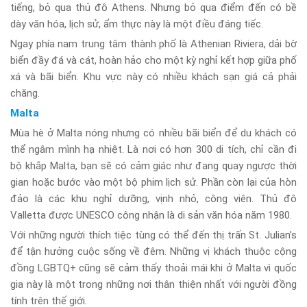
tiếng, bỏ qua thủ đô Athens. Nhưng bỏ qua điểm đến có bề
dày văn hóa, lịch sử, ẩm thực này là một điều đáng tiếc.
Ngay phía nam trung tâm thành phố là Athenian Riviera, dải bờ
biển đầy đá và cát, hoàn hảo cho một kỳ nghỉ kết hợp giữa phố
xá và bãi biển. Khu vực này có nhiều khách sạn giá cả phải
chăng.
Malta
Mùa hè ở Malta nóng nhưng có nhiều bãi biển để du khách có
thể ngâm mình hạ nhiệt. Là nơi có hơn 300 di tích, chỉ cần đi
bộ khắp Malta, bạn sẽ có cảm giác như đang quay ngược thời
gian hoặc bước vào một bộ phim lịch sử. Phần còn lại của hòn
đảo là các khu nghỉ dưỡng, vịnh nhỏ, công viên. Thủ đô
Valletta được UNESCO công nhận là di sản văn hóa năm 1980.
Với những người thích tiệc tùng có thể đến thị trấn St. Julian’s
để tận hưởng cuộc sống về đêm. Những vị khách thuộc cộng
đồng LGBTQ+ cũng sẽ cảm thấy thoải mái khi ở Malta vì quốc
gia này là một trong những nơi thân thiện nhất với người đồng
tính trên thế giới.