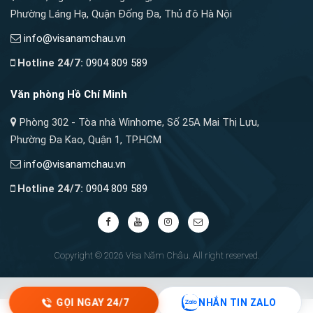
Phường Láng Hạ, Quận Đống Đa, Thủ đô Hà Nội
info@visanamchau.vn
Hotline 24/7:
0904 809 589
Văn phòng Hồ Chí Minh
Phòng 302 - Tòa nhà Winhome, Số 25A Mai Thị Lựu,
Phường Đa Kao, Quận 1, TP.HCM
info@visanamchau.vn
Hotline 24/7:
0904 809 589
Copyright © 2026 Visa Năm Châu. All right reserved.
GỌI NGAY 24/7
NHẮN TIN ZALO
↑
TOP