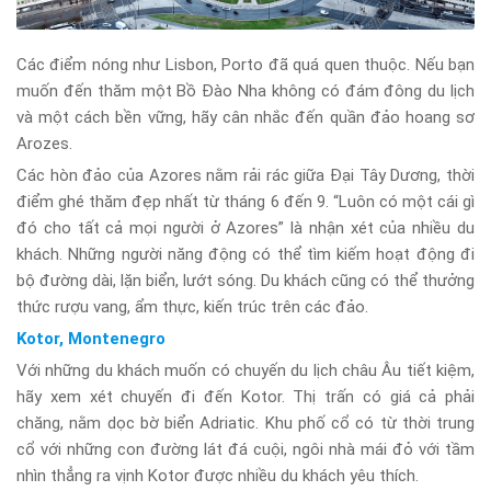
Các điểm nóng như Lisbon, Porto đã quá quen thuộc. Nếu bạn
muốn đến thăm một Bồ Đào Nha không có đám đông du lịch
và một cách bền vững, hãy cân nhắc đến quần đảo hoang sơ
Arozes.
Các hòn đảo của Azores nằm rải rác giữa Đại Tây Dương, thời
điểm ghé thăm đẹp nhất từ tháng 6 đến 9. “Luôn có một cái gì
đó cho tất cả mọi người ở Azores” là nhận xét của nhiều du
khách. Những người năng động có thể tìm kiếm hoạt động đi
bộ đường dài, lặn biển, lướt sóng. Du khách cũng có thể thưởng
thức rượu vang, ẩm thực, kiến trúc trên các đảo.
Kotor, Montenegro
Với những du khách muốn có chuyến du lịch châu Âu tiết kiệm,
hãy xem xét chuyến đi đến Kotor. Thị trấn có giá cả phải
chăng, nằm dọc bờ biển Adriatic. Khu phố cổ có từ thời trung
cổ với những con đường lát đá cuội, ngôi nhà mái đỏ với tầm
nhìn thẳng ra vịnh Kotor được nhiều du khách yêu thích.