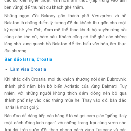
các sự kiện nghệ thuật, văn hóa, ẩm thực (tập trung vào tính
bền vững) để thu hút du khách ghé thăm.
Những ngọn đồi Bakony gần thành phố Veszprém và hồ
Balaton là những điểm lý tưởng để du khách thư giãn cho một
kỳ nghỉ hè yên tĩnh, đam mê thể thao khi đi bộ xuyên rừng sồi
cùng các khe núi, hẻm sâu. Khách cũng có thể ghé các những
làng nhỏ xung quanh hồ Balaton để tìm hiểu văn hóa, ẩm thực
địa phương.
Bán đảo Istria, Croatia
Làm visa Croatia
Khi nhắc đến Croatia, mọi du khách thường nói đến Dubrovnik,
thành phố nằm bên bờ biển Adriatic của vùng Dalmati. Tuy
nhiên, với những người không thích đám đông nên bỏ qua
thành phố này vào các tháng mùa hè. Thay vào đó, bán đảo
Istria là một gợi ý.
Bán đảo dễ dàng tiếp cận bằng ôtô và gợi cảm giác “giống Italy
một cách đáng kinh ngạc” với những trang trại cùng vườn nho
trải dài trên sườn đồi theo phong cách vùng Tuscany và các