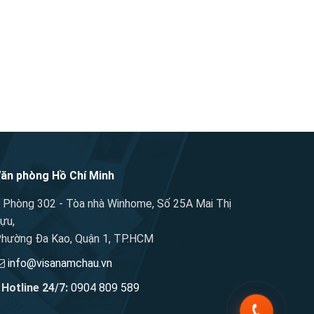
ăn phòng Hồ Chí Minh
Phòng 302 - Tòa nhà Winhome, Số 25A Mai Thị
ựu,
hường Đa Kao, Quận 1, TP.HCM
info@visanamchau.vn
Hotline 24/7:
0904 809 589