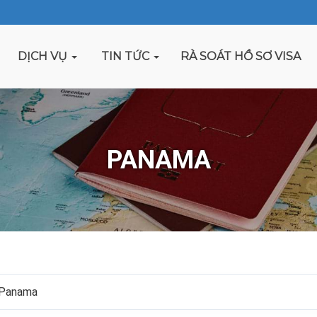
DỊCH VỤ
TIN TỨC
RÀ SOÁT HỒ SƠ VISA
PANAMA
 Panama