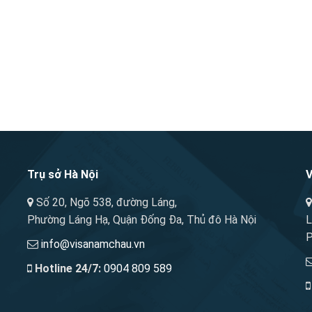
Trụ sở Hà Nội
V
Số 20, Ngõ 538, đường Láng,
Phường Láng Hạ, Quận Đống Đa, Thủ đô Hà Nội
L
P
info@visanamchau.vn
Hotline 24/7:
0904 809 589