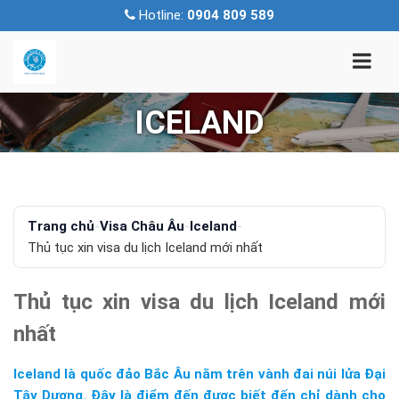
Hotline:
0904 809 589
ICELAND
Trang chủ
-
Visa Châu Âu
-
Iceland
-
Thủ tục xin visa du lịch Iceland mới nhất
Thủ tục xin visa du lịch Iceland mới
nhất
Iceland là quốc đảo Bắc Âu nằm trên vành đai núi lửa Đại
Tây Dương. Đây là điểm đến được biết đến chỉ dành cho