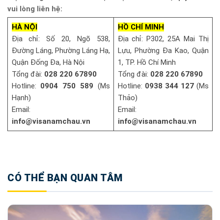
vui lòng liên hệ:
HÀ NỘI
HỒ CHÍ MINH
Địa chỉ: Số 20, Ngõ 538,
Địa chỉ: P302, 25A Mai Thị
Đường Láng, Phường Láng Hạ,
Lựu, Phường Đa Kao, Quận
Quận Đống Đa, Hà Nội
1, TP. Hồ Chí Minh
Tổng đài:
028 220 67890
Tổng đài:
028 220 67890
Hotline:
0904 750 589
(Ms
Hotline:
0938 344 127
(Ms
Hạnh)
Thảo)
Email:
Email:
info@visanamchau.vn
info@visanamchau.vn
CÓ THỂ BẠN QUAN TÂM