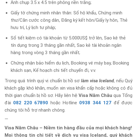
Ảnh chụp 3.5 x 4.5 trên phông nền trắng;
Giấy tờ chứng minh nhân thân: Sổ hộ khẩu, Chứng minh
thư/Căn cước công dân, Đăng ký kết hôn/Giấy ly hôn, Thẻ
hưu trí, Lý lịch tư pháp;
Sổ tiết kiệm có tài khoản từ 5.000US$ trở lên, Sao kê thẻ
tín dụng trong 3 tháng gần nhất, Sao kê tài khoản ngân
hàng trong vòng 3 tháng gần nhất;
Chứng nhận bảo hiểm du lịch, Booking vé máy bay, Booking
khách sạn, Kế hoạch chi tiết chuyến đi, v.v.
Trong quá trình quý vị chuẩn bị hồ sơ
làm visa Iceland
, nếu Quý
khách gặp khó khăn, muốn xin visa khẩn cấp hoặc không có đủ
thời gian chuẩn bị hồ sơ. Hãy liên hệ
Visa Năm Châu
qua Tổng
đài
082 220 67890
hoặc Hotline
0938 344 127
để được
chúng tôi hỗ trợ nhanh chóng.
—
Visa Năm Châu – Niềm tin hàng đầu của mọi khách hàng!
Mọi thông tin chi tiết về dịch vụ visa Iceland, quý khách