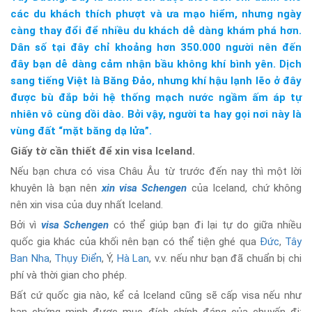
các du khách thích phượt và ưa mạo hiểm, nhưng ngày
càng thay đổi để nhiều du khách dễ dàng khám phá hơn.
Dân số tại đây chỉ khoảng hơn 350.000 người nên đến
đây bạn dễ dàng cảm nhận bầu không khí bình yên. Dịch
sang tiếng Việt là Băng Đảo, nhưng khí hậu lạnh lẽo ở đây
được bù đắp bởi hệ thống mạch nước ngầm ấm áp tự
nhiên vô cùng dồi dào. Bởi vậy, người ta hay gọi nơi này là
vùng đất “mặt băng dạ lửa”.
Giấy tờ cần thiết để xin visa Iceland.
Nếu bạn chưa có visa Châu Âu từ trước đến nay thì một lời
khuyên là bạn nên
xin visa Schengen
của Iceland, chứ không
nên xin visa của duy nhất Iceland.
Bởi vì
visa Schengen
có thể giúp bạn đi lại tự do giữa nhiều
quốc gia khác của khối nên bạn có thể tiện ghé qua
Đức
,
Tây
Ban Nha
,
Thụy Điển
, Ý,
Hà Lan
, v.v. nếu như bạn đã chuẩn bị chi
phí và thời gian cho phép.
Bất cứ quốc gia nào, kể cả Iceland cũng sẽ cấp visa nếu như