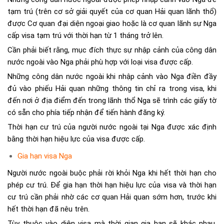
tạm trú (trên cơ sở giải quyết của cơ quan Hải quan lãnh thổ)
được Cơ quan đại diện ngoại giao hoặc là cơ quan lãnh sự Nga
cấp visa tạm trú với thời hạn từ 1 tháng trở lên.
Cần phải biết rằng, mục đích thực sự nhập cảnh của công dân
nước ngoài vào Nga phải phù hợp với loại visa được cấp.
Những công dân nước ngoài khi nhập cảnh vào Nga điền đầy
đủ vào phiếu Hải quan những thông tin chỉ ra trong visa, khi
đến nơi ở địa điểm đến trong lãnh thổ Nga sẽ trình các giấy tờ
có sẵn cho phía tiếp nhận để tiến hành đăng ký.
Thời hạn cư trú của người nước ngoài tại Nga được xác định
bằng thời hạn hiệu lực của visa được cấp.
Gia hạn visa Nga
Người nước ngoài buộc phải rời khỏi Nga khi hết thời hạn cho
phép cư trú. Để gia hạn thời hạn hiệu lực của visa và thời hạn
cư trú cần phải nhờ các cơ quan Hải quan sớm hơn, trước khi
hết thời hạn đã nêu trên.
Tùy thuộc vào diện visa mà thời gian gia hạn sẽ khác nhau.