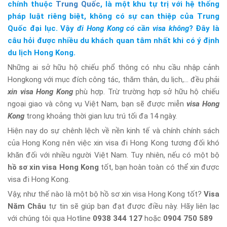
chính thuộc
Trung Quốc
, là một khu tự trị với hệ thống
pháp luật riêng biệt, không có sự can thiệp của Trung
Quốc đại lục. Vậy
đi Hong Kong có cần visa không
? Đây là
câu hỏi được nhiều du khách quan tâm nhất khi có ý định
du lịch Hong Kong.
Những ai sở hữu hộ chiếu phổ thông có nhu cầu nhập cảnh
Hongkong với mục đích công tác, thăm thân, du lịch,… đều phải
xin visa Hong Kong
phù hợp. Trừ trường hợp sở hữu hộ chiếu
ngoại giao và công vụ Việt Nam, bạn sẽ được miễn
visa Hong
Kong
trong khoảng thời gian lưu trú tối đa 14 ngày.
Hiện nay do sự chênh lệch về nền kinh tế và chính chính sách
của Hong Kong nên việc xin visa đi Hong Kong tương đối khó
khăn đối với nhiều người Việt Nam. Tuy nhiên, nếu có một bộ
hồ sơ xin visa Hong Kong
tốt, bạn hoàn toàn có thể xin được
visa đi Hong Kong.
Vậy, như thế nào là một bộ hồ sơ xin visa Hong Kong tốt?
Visa
Năm Châu
tự tin sẽ giúp bạn đạt được điều này. Hãy liên lạc
với chúng tôi qua Hotline
0938 344 127
hoặc
0904 750 589