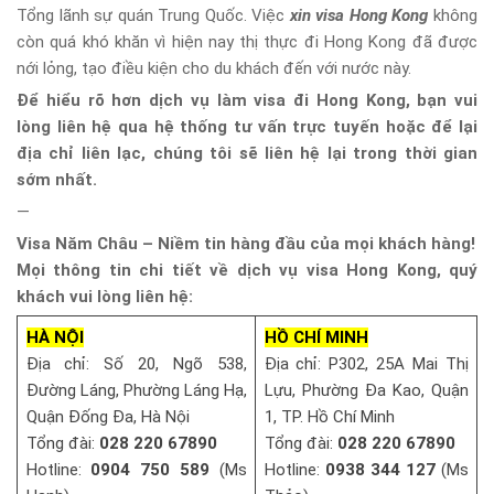
Tổng lãnh sự quán Trung Quốc. Việc
xin visa Hong Kong
không
còn quá khó khăn vì hiện nay thị thực đi Hong Kong đã được
nới lỏng, tạo điều kiện cho du khách đến với nước này.
Để hiểu rõ hơn dịch vụ làm visa đi Hong Kong, bạn vui
lòng liên hệ qua hệ thống tư vấn trực tuyến hoặc để lại
địa chỉ liên lạc, chúng tôi sẽ liên hệ lại trong thời gian
sớm nhất.
—
Visa Năm Châu – Niềm tin hàng đầu của mọi khách hàng!
Mọi thông tin chi tiết về dịch vụ visa Hong Kong, quý
khách vui lòng liên hệ:
HÀ NỘI
HỒ CHÍ MINH
Địa chỉ: Số 20, Ngõ 538,
Địa chỉ: P302, 25A Mai Thị
Đường Láng, Phường Láng Hạ,
Lựu, Phường Đa Kao, Quận
Quận Đống Đa, Hà Nội
1, TP. Hồ Chí Minh
Tổng đài:
028 220 67890
Tổng đài:
028 220 67890
Hotline:
0904 750 589
(Ms
Hotline:
0938 344 127
(Ms