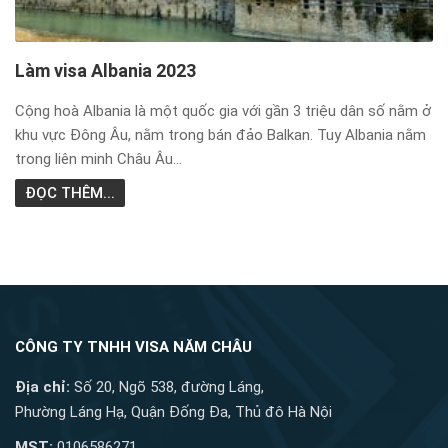
Làm visa Albania 2023
Cộng hoà Albania là một quốc gia với gần 3 triệu dân số nằm ở
khu vực Đông Âu, nằm trong bán đảo Balkan. Tuy Albania nằm
trong liên minh Châu Âu...
ĐỌC THÊM...
CÔNG TY TNHH VISA NĂM CHÂU
Địa chỉ:
Số 20, Ngõ 538, đường Láng,
Phường Láng Hạ, Quận Đống Đa, Thủ đô Hà Nội
MST:
0106586271